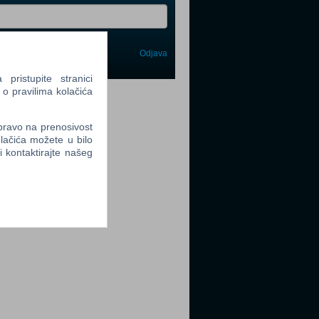
Odjava
avi me
ristupite stranici
 o pravilima kolačića
tter
 pravo na prenosivost
lačića možete u bilo
li kontaktirajte našeg
tter
tter