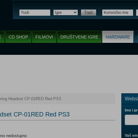
Traži
E
CD SHOP
FILMOVI
DRUŠTVENE IGRE
HARDWARE
Websh
ing Headset CP-01RED Red PS3
Ime i p
adset CP-01RED Red PS3
eno nedostupno
Vaš ema