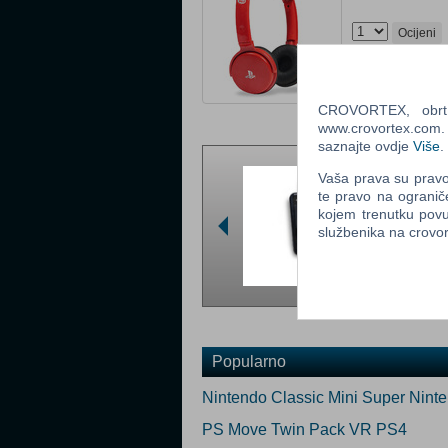
Ocijeni
Obavijesti me k
Email
:
CROVORTEX, obrt z
www.crovortex.com. Z
saznajte ovdje
Više
.
Vaša prava su pravo 
te pravo na ogranič
kojem trenutku povu
službenika na crov
Popularno
Nintendo Classic Mini Super Nint
PS Move Twin Pack VR PS4