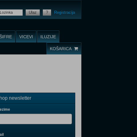
Ulaz
?
Registracija
ŠIFRE
VICEVI
ILUZIJE
KOŠARICA
op newsletter
rezime
il