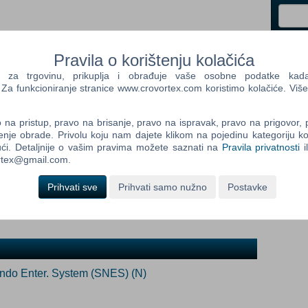
ada proizvod postane dostupan:
Control
Pravila o korištenju kolačića
Prij
Field
Prijavi me
a trgovinu, prikuplja i obrađuje vaše osobne podatke kada p
One
a funkcioniranje stranice www.crovortex.com koristimo kolačiće. Više
Newsle
na pristup, pravo na brisanje, pravo na ispravak, pravo na prigovor,
enje obrade. Privolu koju nam dajete klikom na pojedinu kategoriju ko
Control
ći. Detaljnije o vašim pravima možete saznati na
Pravila privatnosti
i
Field
ortex@gmail.com.
Two
Newsle
Prihvati sve
Prihvati samo nužno
Postavke
Control
Field
Three
endo Enter. System (SNES) (N)
Newsle