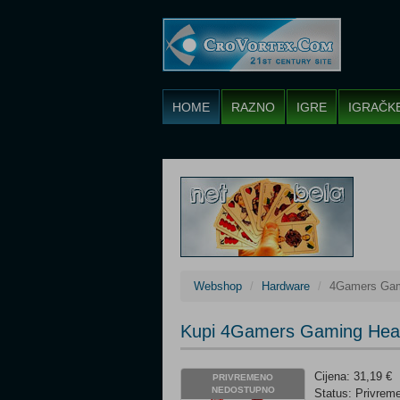
HOME
RAZNO
IGRE
IGRAČK
Webshop
Hardware
4Gamers Gam
Kupi 4Gamers Gaming He
Cijena: 31,19 €
PRIVREMENO
NEDOSTUPNO
Status: Privrem