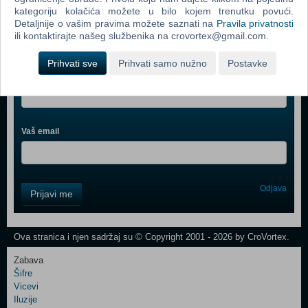
kategoriju kolačića možete u bilo kojem trenutku povući.
Detaljnije o vašim pravima možete saznati na
Pravila privatnosti
ili kontaktirajte našeg službenika na crovortex@gmail.com.
Webshop newsletter
Prihvati sve
Prihvati samo nužno
Postavke
Ime i prezime
Vaš email
Control
Odjava
Prijavi me
Field
One
Newsletter
Ova stranica i njen sadržaj su © Copyright 2001 - 2026 by CroVortex.
Zabava
Šifre
Control
Vicevi
Field
Iluzije
Two