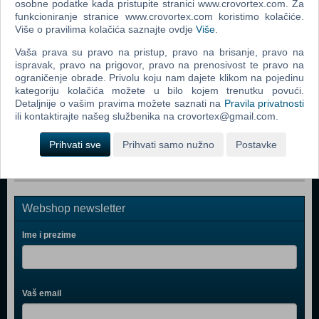
osobne podatke kada pristupite stranici www.crovortex.com. Za
funkcioniranje stranice www.crovortex.com koristimo kolačiće.
PS Move Twin Pack VR PS4
Više o pravilima kolačića saznajte ovdje
Više
.
Mitsumi FQ Keyboard Ergonomic KSX-2
Vaša prava su pravo na pristup, pravo na brisanje, pravo na
ispravak, pravo na prigovor, pravo na prenosivost te pravo na
PlayStation VR
ograničenje obrade. Privolu koju nam dajete klikom na pojedinu
PlayStation 4 500GB D Chassis Gold Lim.ed.+dodatni
kategoriju kolačića možete u bilo kojem trenutku povući.
Detaljnije o vašim pravima možete saznati na
Pravila privatnosti
Gold DS4 kont
ili kontaktirajte našeg službenika na crovortex@gmail.com.
PlayStation 4 1TB Slim D Chassis Black
Prihvati sve
Prihvati samo nužno
Postavke
Webshop newsletter
Ime i prezime
Vaš email