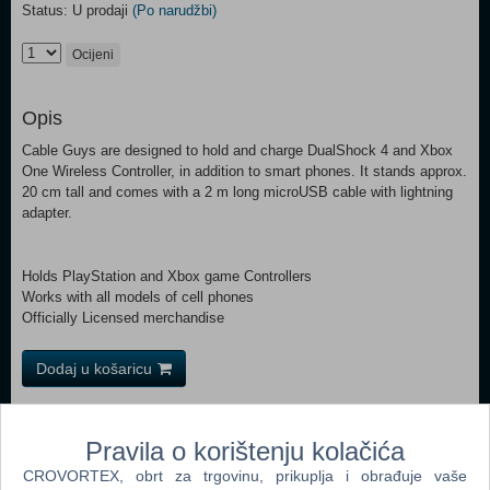
Status: U prodaji
(Po narudžbi)
Ocijeni
Opis
Cable Guys are designed to hold and charge DualShock 4 and Xbox
One Wireless Controller, in addition to smart phones. It stands approx.
20 cm tall and comes with a 2 m long microUSB cable with lightning
adapter.
Holds PlayStation and Xbox game Controllers
Works with all models of cell phones
Officially Licensed merchandise
Dodaj u košaricu
Popularno
Pravila o korištenju kolačića
Nintendo Classic Mini Super Nintendo Enter. System
CROVORTEX, obrt za trgovinu, prikuplja i obrađuje vaše
(SNES) (N)