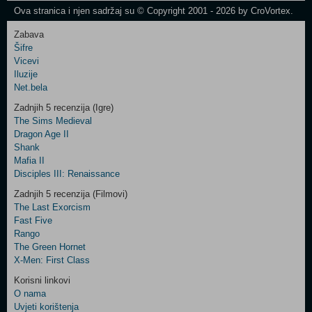
Ova stranica i njen sadržaj su © Copyright 2001 - 2026 by CroVortex.
Zabava
Šifre
Control
Vicevi
Field
Iluzije
Two
Net.bela
Newsletter
Zadnjih 5 recenzija (Igre)
The Sims Medieval
Dragon Age II
Shank
Control
Mafia II
Field
Disciples III: Renaissance
Three
Newsletter
Zadnjih 5 recenzija (Filmovi)
The Last Exorcism
Fast Five
Rango
The Green Hornet
X-Men: First Class
Korisni linkovi
O nama
Uvjeti korištenja