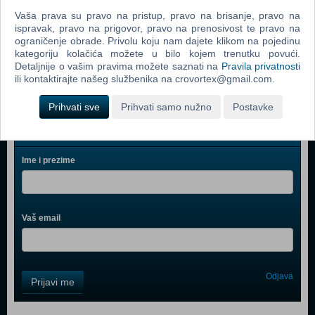
Vaša prava su pravo na pristup, pravo na brisanje, pravo na
PlayStation 4 500GB D Chassis Gold Lim.ed.+dodatni
ispravak, pravo na prigovor, pravo na prenosivost te pravo na
Gold DS4 kont
ograničenje obrade. Privolu koju nam dajete klikom na pojedinu
kategoriju kolačića možete u bilo kojem trenutku povući.
PlayStation 4 1TB Slim D Chassis Black
Detaljnije o vašim pravima možete saznati na
Pravila privatnosti
ili kontaktirajte našeg službenika na crovortex@gmail.com.
Prihvati sve
Prihvati samo nužno
Postavke
Webshop newsletter
Ime i prezime
Vaš email
Control
Odjava
Prijavi me
Field
One
Newsletter