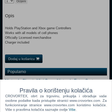
Ocijeni
Opis
Holds PlayStation and Xbox game Controllers
Works with all models of cell phones
Officially Licensed merchandise
Charger included
Dodaj u košaricu
Popularno
Nintendo Classic Mini Super Nintendo Enter. System
(SNES) (N)
Pravila o korištenju kolačića
PS Move Twin Pack VR PS4
CROVORTEX, obrt za trgovinu, prikuplja i obrađuje vaše
osobne podatke kada pristupite stranici www.crovortex.com. Za
Mitsumi FQ Keyboard Ergonomic KSX-2
funkcioniranje stranice www.crovortex.com koristimo kolačiće.
Više o pravilima kolačića saznajte ovdje
Više
.
PlayStation VR