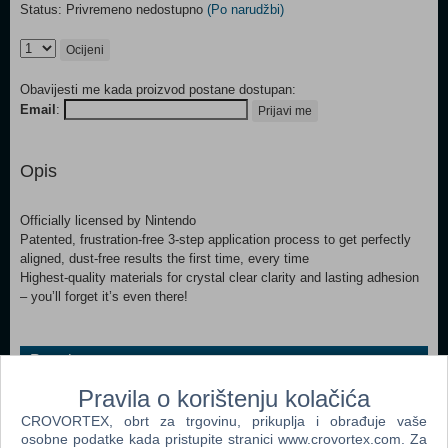
Status: Privremeno nedostupno
(Po narudžbi)
Ocijeni
Obavijesti me kada proizvod postane dostupan:
Email
:
Prijavi me
Opis
Officially licensed by Nintendo
Patented, frustration-free 3-step application process to get perfectly
aligned, dust-free results the first time, every time
Highest-quality materials for crystal clear clarity and lasting adhesion
– you’ll forget it’s even there!
Popularno
Pravila o korištenju kolačića
Nintendo Classic Mini Super Nintendo Enter. System
(SNES) (N)
CROVORTEX, obrt za trgovinu, prikuplja i obrađuje vaše
osobne podatke kada pristupite stranici www.crovortex.com. Za