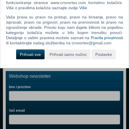
PS Move Twin Pack VR PS4
funkcioniranje stranice www.crovortex.com koristimo kolačiće.
Više o pravilima kolačića saznajte ovdje
Više
.
Mitsumi FQ Keyboard Ergonomic KSX-2
Vaša prava su pravo na pristup, pravo na brisanje, pravo na
PlayStation VR
ispravak, pravo na prigovor, pravo na prenosivost te pravo na
ograničenje obrade. Privolu koju nam dajete klikom na pojedinu
PlayStation 4 500GB D Chassis Gold Lim.ed.+dodatni
kategoriju kolačića možete u bilo kojem trenutku povući.
Gold DS4 kont
Detaljnije o vašim pravima možete saznati na
Pravila privatnosti
ili kontaktirajte našeg službenika na crovortex@gmail.com.
PlayStation 4 1TB Slim D Chassis Black
Prihvati sve
Prihvati samo nužno
Postavke
Webshop newsletter
Ime i prezime
Vaš email