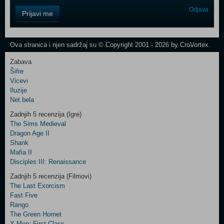
Control
Odjava
Prijavi me
Field
One
Newsletter
Ova stranica i njen sadržaj su © Copyright 2001 - 2026 by CroVortex.
Zabava
Šifre
Control
Vicevi
Field
Iluzije
Two
Net.bela
Newsletter
Zadnjih 5 recenzija (Igre)
The Sims Medieval
Dragon Age II
Shank
Control
Mafia II
Field
Disciples III: Renaissance
Three
Newsletter
Zadnjih 5 recenzija (Filmovi)
The Last Exorcism
Fast Five
Rango
The Green Hornet
X-Men: First Class