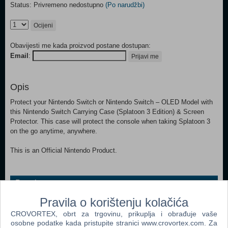
Status: Privremeno nedostupno
(Po narudžbi)
Ocijeni
Obavijesti me kada proizvod postane dostupan:
Email
:
Prijavi me
Opis
Protect your Nintendo Switch or Nintendo Switch – OLED Model with
this Nintendo Switch Carrying Case (Splatoon 3 Edition) & Screen
Protector. This case will protect the console when taking Splatoon 3
on the go anytime, anywhere.
This is an Official Nintendo Product.
Popularno
Pravila o korištenju kolačića
Nintendo Classic Mini Super Nintendo Enter. System
(SNES) (N)
CROVORTEX, obrt za trgovinu, prikuplja i obrađuje vaše
osobne podatke kada pristupite stranici www.crovortex.com. Za