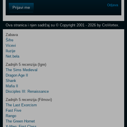
Control
Odjava
Prijavi me
Field
One
Newsletter
Ova stranica i njen sadržaj su © Copyright 2001 - 2026 by CroVortex.
Zabava
Šifre
Control
Vicevi
Field
Iluzije
Two
Net.bela
Newsletter
Zadnjih 5 recenzija (Igre)
The Sims Medieval
Dragon Age II
Shank
Control
Mafia II
Field
Disciples III: Renaissance
Three
Newsletter
Zadnjih 5 recenzija (Filmovi)
The Last Exorcism
Fast Five
Rango
The Green Hornet
X-Men: First Class