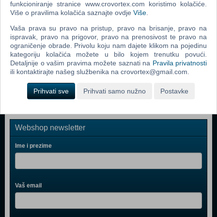
PS Move Twin Pack VR PS4
funkcioniranje stranice www.crovortex.com koristimo kolačiće.
Više o pravilima kolačića saznajte ovdje
Više
.
Mitsumi FQ Keyboard Ergonomic KSX-2
Vaša prava su pravo na pristup, pravo na brisanje, pravo na
PlayStation VR
ispravak, pravo na prigovor, pravo na prenosivost te pravo na
ograničenje obrade. Privolu koju nam dajete klikom na pojedinu
PlayStation 4 500GB D Chassis Gold Lim.ed.+dodatni
kategoriju kolačića možete u bilo kojem trenutku povući.
Gold DS4 kont
Detaljnije o vašim pravima možete saznati na
Pravila privatnosti
ili kontaktirajte našeg službenika na crovortex@gmail.com.
PlayStation 4 1TB Slim D Chassis Black
Prihvati sve
Prihvati samo nužno
Postavke
Webshop newsletter
Ime i prezime
Vaš email