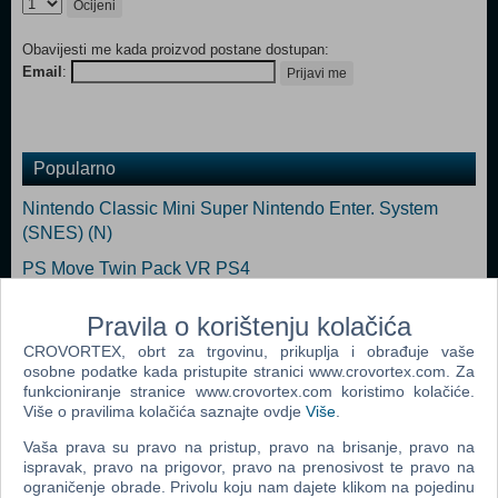
Ocijeni
Obavijesti me kada proizvod postane dostupan:
Email
:
Prijavi me
Popularno
Nintendo Classic Mini Super Nintendo Enter. System
(SNES) (N)
PS Move Twin Pack VR PS4
Mitsumi FQ Keyboard Ergonomic KSX-2
Pravila o korištenju kolačića
PlayStation VR
CROVORTEX, obrt za trgovinu, prikuplja i obrađuje vaše
osobne podatke kada pristupite stranici www.crovortex.com. Za
PlayStation 4 500GB D Chassis Gold Lim.ed.+dodatni
funkcioniranje stranice www.crovortex.com koristimo kolačiće.
Gold DS4 kont
Više o pravilima kolačića saznajte ovdje
Više
.
PlayStation 4 1TB Slim D Chassis Black
Vaša prava su pravo na pristup, pravo na brisanje, pravo na
ispravak, pravo na prigovor, pravo na prenosivost te pravo na
ograničenje obrade. Privolu koju nam dajete klikom na pojedinu