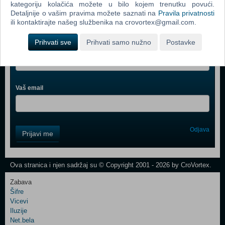
kategoriju kolačića možete u bilo kojem trenutku povući.
Detaljnije o vašim pravima možete saznati na
Pravila privatnosti
ili kontaktirajte našeg službenika na crovortex@gmail.com.
Webshop newsletter
Prihvati sve
Prihvati samo nužno
Postavke
Ime i prezime
Vaš email
Control
Odjava
Prijavi me
Field
One
Newsletter
Ova stranica i njen sadržaj su © Copyright 2001 - 2026 by CroVortex.
Zabava
Šifre
Control
Vicevi
Field
Iluzije
Two
Net.bela
Newsletter