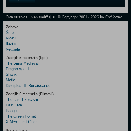
Field
One
Newsletter
Ova stranica i njen sadržaj su © Copyright 2001 - 2026 by CroVortex.
Zabava
Šifre
Control
Vicevi
Field
Iluzije
Two
Net.bela
Newsletter
Zadnjih 5 recenzija (Igre)
The Sims Medieval
Dragon Age II
Shank
Control
Mafia II
Field
Disciples III: Renaissance
Three
Newsletter
Zadnjih 5 recenzija (Filmovi)
The Last Exorcism
Fast Five
Rango
The Green Hornet
X-Men: First Class
Korisni linkovi