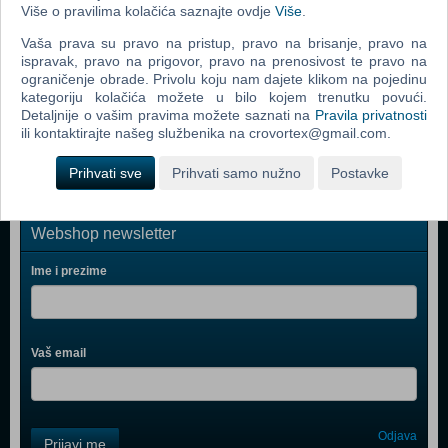
Mitsumi FQ Keyboard Ergonomic KSX-2
Više o pravilima kolačića saznajte ovdje
Više
.
PlayStation VR
Vaša prava su pravo na pristup, pravo na brisanje, pravo na
ispravak, pravo na prigovor, pravo na prenosivost te pravo na
PlayStation 4 500GB D Chassis Gold Lim.ed.+dodatni
ograničenje obrade. Privolu koju nam dajete klikom na pojedinu
Gold DS4 kont
kategoriju kolačića možete u bilo kojem trenutku povući.
Detaljnije o vašim pravima možete saznati na
Pravila privatnosti
PlayStation 4 1TB Slim D Chassis Black
ili kontaktirajte našeg službenika na crovortex@gmail.com.
Prihvati sve
Prihvati samo nužno
Postavke
Webshop newsletter
Ime i prezime
Vaš email
Control
Odjava
Prijavi me