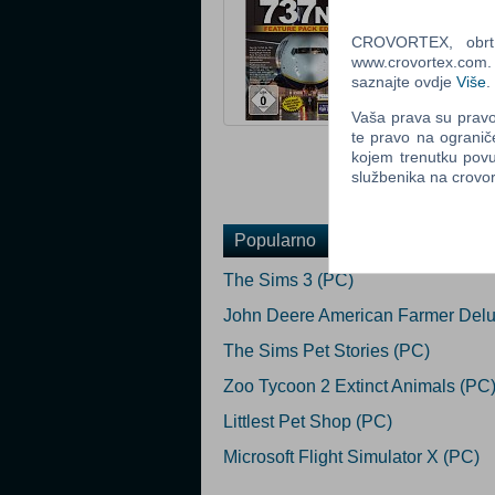
Žanr: Simulacija
Status: Raspro
CROVORTEX, obrt z
www.crovortex.com. Z
Ocijeni
saznajte ovdje
Više
.
Vaša prava su pravo 
Obavijesti me k
te pravo na ogranič
Email
:
kojem trenutku povu
službenika na crov
Popularno
The Sims 3 (PC)
John Deere American Farmer Delu
The Sims Pet Stories (PC)
Zoo Tycoon 2 Extinct Animals (PC
Littlest Pet Shop (PC)
Microsoft Flight Simulator X (PC)