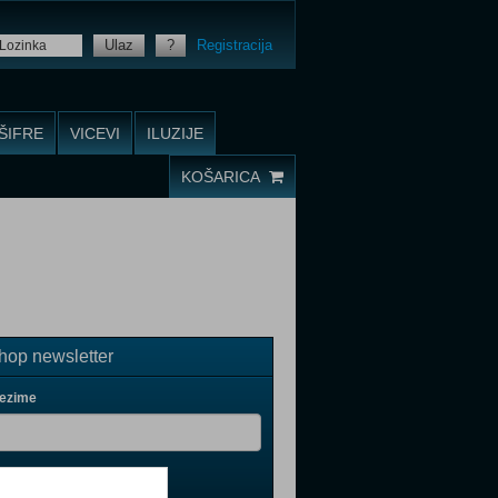
Ulaz
?
Registracija
ŠIFRE
VICEVI
ILUZIJE
KOŠARICA
op newsletter
rezime
il