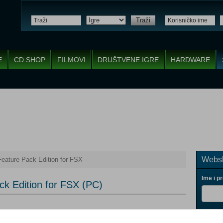
Traži
E
CD SHOP
FILMOVI
DRUŠTVENE IGRE
HARDWARE
Websh
Feature Pack Edition for FSX
Ime i p
ck Edition for FSX (PC)
Vaš ema