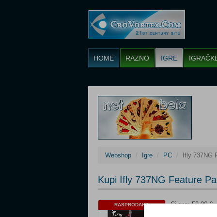
HOME
RAZNO
IGRE
IGRAČK
Webshop
Igre
PC
Ifly 737NG 
Kupi Ifly 737NG Feature Pa
Cijena: 52,96 €
RASPRODANO
Platforma: PC