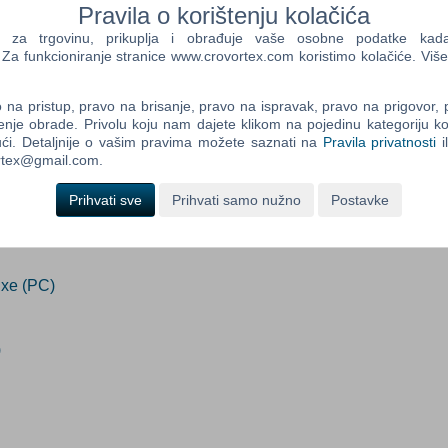
Pravila o korištenju kolačića
dano
(Info o proizvodu)
(Po narudžbi)
a trgovinu, prikuplja i obrađuje vaše osobne podatke kada p
a funkcioniranje stranice www.crovortex.com koristimo kolačiće. Više
Control
Prij
Field
na pristup, pravo na brisanje, pravo na ispravak, pravo na prigovor,
ada proizvod postane dostupan:
One
enje obrade. Privolu koju nam dajete klikom na pojedinu kategoriju ko
Newsle
Prijavi me
ći. Detaljnije o vašim pravima možete saznati na
Pravila privatnosti
i
ortex@gmail.com.
Prihvati sve
Prihvati samo nužno
Postavke
Control
Field
Two
Newsle
xe (PC)
Control
)
Field
Three
Newsle