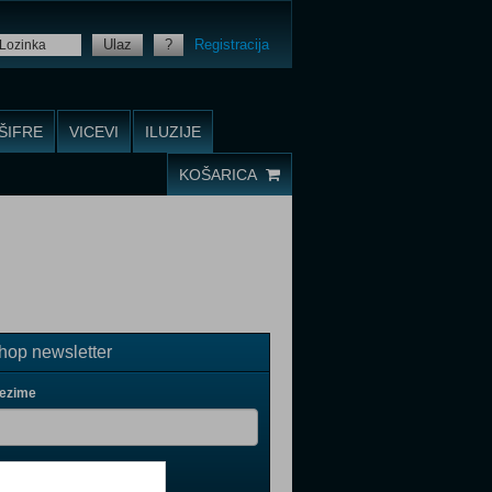
Ulaz
?
Registracija
ŠIFRE
VICEVI
ILUZIJE
KOŠARICA
op newsletter
rezime
il