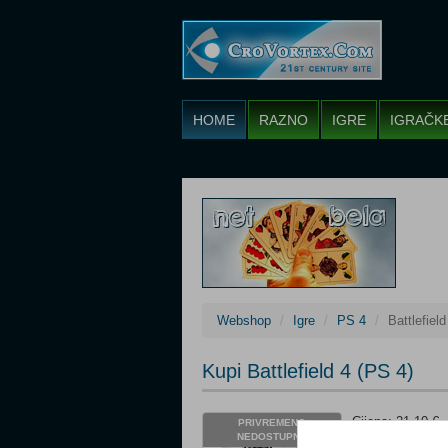
HOME
RAZNO
IGRE
IGRAČK
Webshop
Igre
PS 4
Battlefield
Kupi Battlefield 4 (PS 4)
Cijena: 21,10 €
PRIVREMENO
NEDOSTUPNO
Platforma: PS 4