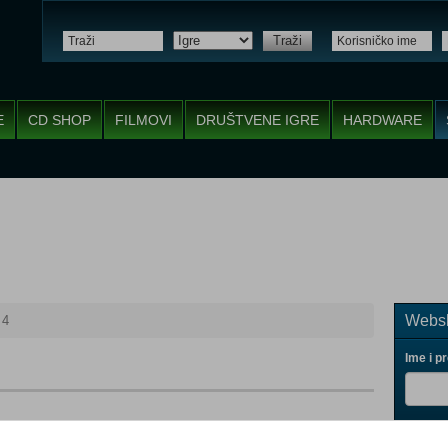
Traži
E
CD SHOP
FILMOVI
DRUŠTVENE IGRE
HARDWARE
Websh
 4
Ime i p
Vaš ema