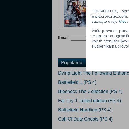
Žanr: FPS
Status: Privrem
CROVORTEX, obrt z
www.crovortex.com. Z
Ocijeni
saznajte ovdje
Više
.
Vaša prava su pravo 
Obavijesti me k
te pravo na ogranič
Email
:
P
kojem trenutku povu
službenika na crov
Popularno
Dying Light The Following Enhance
Battlefield 1 (PS 4)
Bioshock The Collection (PS 4)
Far Cry 4 limited edition (PS 4)
Battlefield Hardline (PS 4)
Call Of Duty Ghosts (PS 4)