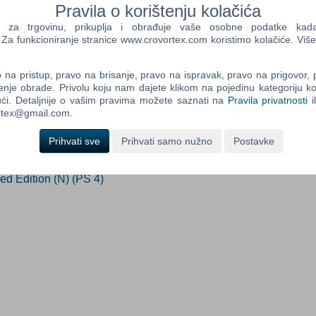
Pravila o korištenju kolačića
eno nedostupno
a trgovinu, prikuplja i obrađuje vaše osobne podatke kada p
a funkcioniranje stranice www.crovortex.com koristimo kolačiće. Više
Control
Prij
Field
na pristup, pravo na brisanje, pravo na ispravak, pravo na prigovor,
ada proizvod postane dostupan:
One
enje obrade. Privolu koju nam dajete klikom na pojedinu kategoriju ko
Newsle
rijavi me
ći. Detaljnije o vašim pravima možete saznati na
Pravila privatnosti
i
ortex@gmail.com.
Prihvati sve
Prihvati samo nužno
Postavke
Control
Field
Two
d Edition (N) (PS 4)
Newsle
Control
Field
Three
Newsle