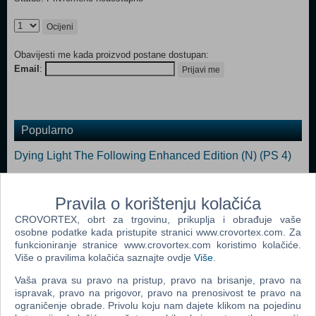
Ocijeni
Obavijesti me kada proizvod postane dostupan:
Email
:
Prijavi me
Popularno
Dying Light The Following Enhanced Edition (N) (PS 4)
Battlefield 1 (PS 4)
Pravila o korištenju kolačića
Bioshock The Collection (PS 4)
CROVORTEX, obrt za trgovinu, prikuplja i obrađuje vaše
Battlefield 4 (PS 4)
osobne podatke kada pristupite stranici www.crovortex.com. Za
funkcioniranje stranice www.crovortex.com koristimo kolačiće.
Far Cry 4 limited edition (PS 4)
Više o pravilima kolačića saznajte ovdje
Više
.
Call Of Duty Ghosts (PS 4)
Vaša prava su pravo na pristup, pravo na brisanje, pravo na
ispravak, pravo na prigovor, pravo na prenosivost te pravo na
ograničenje obrade. Privolu koju nam dajete klikom na pojedinu