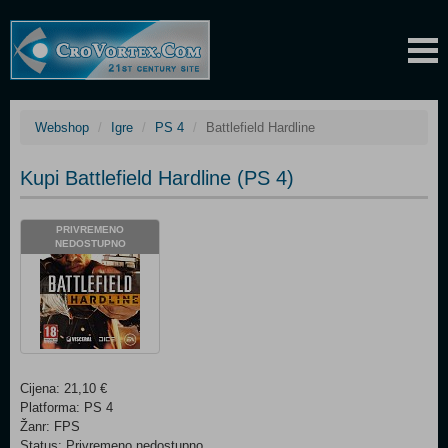
Webshop
Igre
PS 4
Battlefield Hardline
Kupi Battlefield Hardline (PS 4)
PRIVREMENO
NEDOSTUPNO
Cijena: 21,10 €
Platforma: PS 4
Žanr: FPS
Status: Privremeno nedostupno