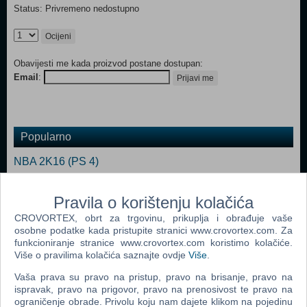
Status: Privremeno nedostupno
Ocijeni
Obavijesti me kada proizvod postane dostupan:
Email
:
Prijavi me
Popularno
NBA 2K16 (PS 4)
NBA Live 15 (PS 4)
Pravila o korištenju kolačića
NBA 2K17 (PS 4)
CROVORTEX, obrt za trgovinu, prikuplja i obrađuje vaše
NBA Live 18 (PS 4)
osobne podatke kada pristupite stranici www.crovortex.com. Za
funkcioniranje stranice www.crovortex.com koristimo kolačiće.
NBA 2K15 (N) (PS 4)
Više o pravilima kolačića saznajte ovdje
Više
.
NBA LIVE 14 (PS 4)
Vaša prava su pravo na pristup, pravo na brisanje, pravo na
ispravak, pravo na prigovor, pravo na prenosivost te pravo na
ograničenje obrade. Privolu koju nam dajete klikom na pojedinu