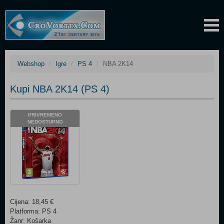
Webshop
Igre
PS 4
NBA 2K14
Kupi NBA 2K14 (PS 4)
PRIVREMENO
NEDOSTUPNO
Cijena: 18,45 €
Platforma: PS 4
Žanr: Košarka