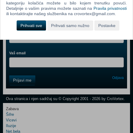
kategoriju kolačića možete u bilo kojem trenutku povući.
Detaljnije o vašim pravima možete saznati na
Pravila privatnosti
ili kontaktirajte našeg službenika na crovortex@gmail.com.
Webshop newsletter
Prihvati sve
Prihvati samo nužno
Postavke
Ime i prezime
Vaš email
Control
Odjava
Prijavi me
Field
One
Newsletter
Ova stranica i njen sadržaj su © Copyright 2001 - 2026 by CroVortex.
Zabava
Šifre
Control
Vicevi
Field
Iluzije
Two
Net.bela