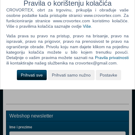
Pravila o korištenju kolačića
CROVORTEX, obrt za trgovinu, prikuplja i obrađuje vaše
osobne podatke kada pristupite stranici www.crovortex.com. Za
funkcioniranje stranice www.crovortex.com koristimo kolačiće.
Popularno
Više o pravilima kolačića saznajte ovdje
Više
.
NBA 2K16 (PS 4)
Vaša prava su pravo na pristup, pravo na brisanje, pravo na
ispravak, pravo na prigovor, pravo na prenosivost te pravo na
NBA Live 15 (PS 4)
ograničenje obrade. Privolu koju nam dajete klikom na pojedinu
kategoriju kolačića možete u bilo kojem trenutku povući.
NBA 2K17 (PS 4)
Detaljnije o vašim pravima možete saznati na
Pravila privatnosti
NBA 2K15 (N) (PS 4)
ili kontaktirajte našeg službenika na crovortex@gmail.com.
NBA 2K14 (PS 4)
Prihvati sve
Prihvati samo nužno
Postavke
NBA LIVE 14 (PS 4)
Webshop newsletter
Ime i prezime