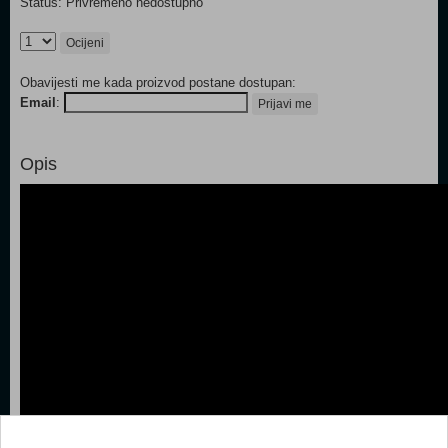
Status: Privremeno nedostupno
Ocijeni
Obavijesti me kada proizvod postane dostupan:
Email
:
Prijavi me
Opis