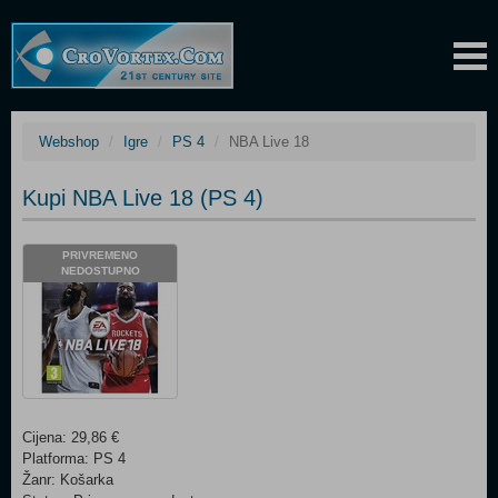
Webshop
Igre
PS 4
NBA Live 18
Kupi NBA Live 18 (PS 4)
PRIVREMENO
NEDOSTUPNO
Cijena: 29,86 €
Platforma: PS 4
Žanr: Košarka