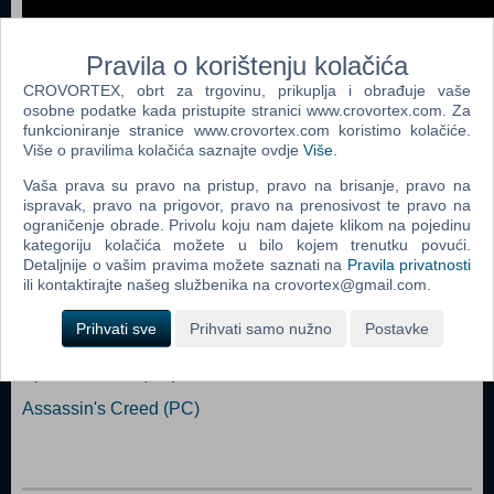
Pravila o korištenju kolačića
CROVORTEX, obrt za trgovinu, prikuplja i obrađuje vaše
osobne podatke kada pristupite stranici www.crovortex.com. Za
funkcioniranje stranice www.crovortex.com koristimo kolačiće.
Više o pravilima kolačića saznajte ovdje
Više
.
Vaša prava su pravo na pristup, pravo na brisanje, pravo na
Popularno
ispravak, pravo na prigovor, pravo na prenosivost te pravo na
ograničenje obrade. Privolu koju nam dajete klikom na pojedinu
Grand Theft Auto San Andreas (PC)
kategoriju kolačića možete u bilo kojem trenutku povući.
Detaljnije o vašim pravima možete saznati na
Pravila privatnosti
Grand Theft Auto Vice City (PC)
ili kontaktirajte našeg službenika na crovortex@gmail.com.
Grand Theft Auto IV (PC)
Prihvati sve
Prihvati samo nužno
Postavke
Call Of Duty 4 Modern Warfare (PC)
Spider - Man 3 (PC)
Assassin's Creed (PC)