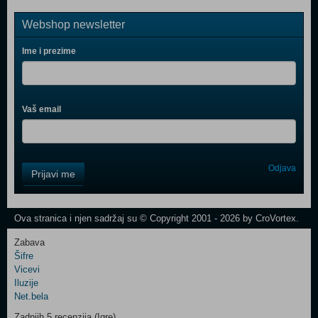
Webshop newsletter
Ime i prezime
Vaš email
Control
Odjava
Prijavi me
Field
One
Newsletter
Ova stranica i njen sadržaj su © Copyright 2001 - 2026 by CroVortex.
Zabava
Šifre
Control
Vicevi
Field
Iluzije
Two
Net.bela
Newsletter
Zadnjih 5 recenzija (Igre)