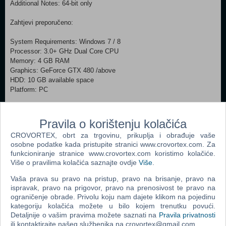
Additional Notes: 64-bit only
Zahtjevi preporučeno:
System Requirements: Windows 7 / 8
Processor: 3.0+ GHz Dual Core CPU
Memory: 4 GB RAM
Graphics: GeForce GTX 480 /above
HDD: 10 GB available space
Platform: PC
Pravila o korištenju kolačića
CROVORTEX, obrt za trgovinu, prikuplja i obrađuje vaše
osobne podatke kada pristupite stranici www.crovortex.com. Za
funkcioniranje stranice www.crovortex.com koristimo kolačiće.
Više o pravilima kolačića saznajte ovdje
Više
.
Vaša prava su pravo na pristup, pravo na brisanje, pravo na
ispravak, pravo na prigovor, pravo na prenosivost te pravo na
ograničenje obrade. Privolu koju nam dajete klikom na pojedinu
kategoriju kolačića možete u bilo kojem trenutku povući.
Detaljnije o vašim pravima možete saznati na
Pravila privatnosti
ili kontaktirajte našeg službenika na crovortex@gmail.com.