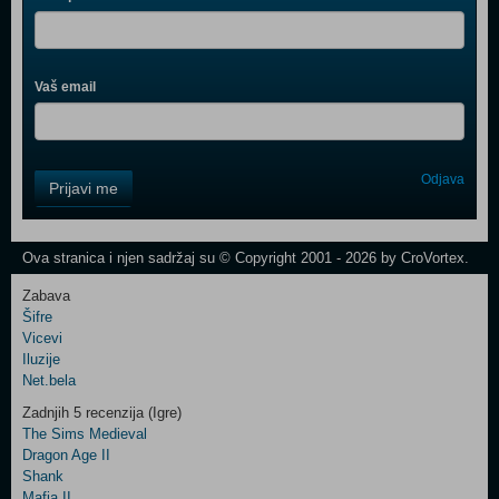
Vaš email
Control
Odjava
Prijavi me
Field
One
Newsletter
Ova stranica i njen sadržaj su © Copyright 2001 - 2026 by CroVortex.
Zabava
Šifre
Control
Vicevi
Field
Iluzije
Two
Net.bela
Newsletter
Zadnjih 5 recenzija (Igre)
The Sims Medieval
Dragon Age II
Shank
Control
Mafia II