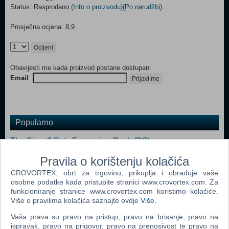
Status: Rasprodano
(Info o proizvodu)
(Po narudžbi)
Prosječna ocjena: 8,9
Ocijeni
Obavijesti me kada proizvod postane dostupan:
Email
:
Prijavi me
Popularno
The Sims 2 Pets Expansion Pack (PC)
Bratz Rock Angelz (PC)
Pravila o korištenju kolačića
CROVORTEX, obrt za trgovinu, prikuplja i obrađuje vaše
Rome Total War (PC)
osobne podatke kada pristupite stranici www.crovortex.com. Za
Medieval II Total War (PC)
funkcioniranje stranice www.crovortex.com koristimo kolačiće.
Više o pravilima kolačića saznajte ovdje
Više
.
Stronghold Legends (PC)
Vaša prava su pravo na pristup, pravo na brisanje, pravo na
The Sims (PC)
ispravak, pravo na prigovor, pravo na prenosivost te pravo na