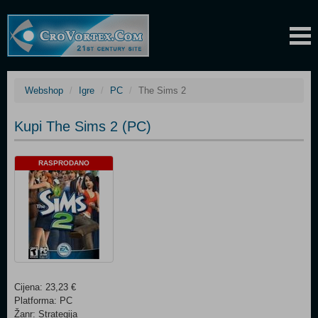
Webshop
Igre
PC
The Sims 2
Kupi The Sims 2 (PC)
RASPRODANO
Cijena: 23,23 €
Platforma: PC
Žanr: Strategija