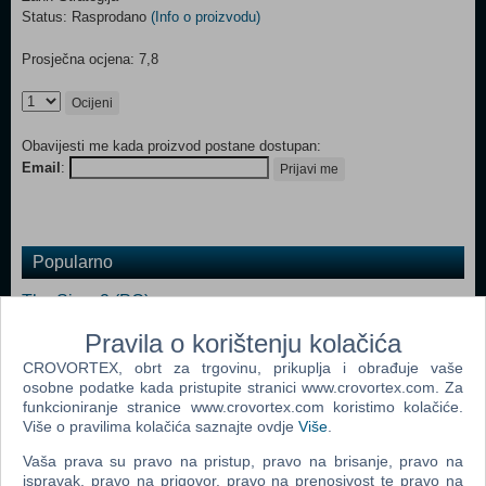
Status: Rasprodano
(Info o proizvodu)
Prosječna ocjena: 7,8
Ocijeni
Obavijesti me kada proizvod postane dostupan:
Email
:
Prijavi me
Popularno
The Sims 2 (PC)
The Sims 2 Pets Expansion Pack (PC)
Pravila o korištenju kolačića
CROVORTEX, obrt za trgovinu, prikuplja i obrađuje vaše
Bratz Rock Angelz (PC)
osobne podatke kada pristupite stranici www.crovortex.com. Za
Rome Total War (PC)
funkcioniranje stranice www.crovortex.com koristimo kolačiće.
Više o pravilima kolačića saznajte ovdje
Više
.
Medieval II Total War (PC)
Vaša prava su pravo na pristup, pravo na brisanje, pravo na
Stronghold Legends (PC)
ispravak, pravo na prigovor, pravo na prenosivost te pravo na