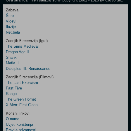
Ova stranica i njen sadržaj su © Copyright 2001 - 2026 by CroVortex.
Zabava
Šifre
Control
Vicevi
Field
Iluzije
Two
Net.bela
Newsletter
Zadnjih 5 recenzija (Igre)
The Sims Medieval
Dragon Age II
Shank
Control
Mafia II
Field
Disciples III: Renaissance
Three
Newsletter
Zadnjih 5 recenzija (Filmovi)
The Last Exorcism
Fast Five
Rango
The Green Hornet
X-Men: First Class
Korisni linkovi
O nama
Uvjeti korištenja
Pravila privatnosti