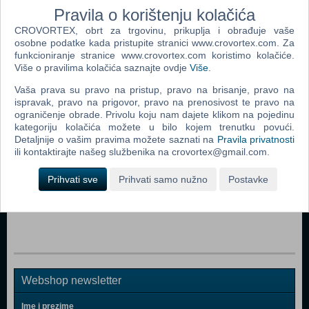
Pravila o korištenju kolačića
CROVORTEX, obrt za trgovinu, prikuplja i obrađuje vaše
osobne podatke kada pristupite stranici www.crovortex.com. Za
Popularno
funkcioniranje stranice www.crovortex.com koristimo kolačiće.
Više o pravilima kolačića saznajte ovdje
Više
.
Grand Theft Auto V (N) (PS 4)
Vaša prava su pravo na pristup, pravo na brisanje, pravo na
The Last Of Us Remastered (PS 4)
ispravak, pravo na prigovor, pravo na prenosivost te pravo na
ograničenje obrade. Privolu koju nam dajete klikom na pojedinu
Fallout 4 (PS 4)
kategoriju kolačića možete u bilo kojem trenutku povući.
Detaljnije o vašim pravima možete saznati na
Pravila privatnosti
Disney Infinity 3.0 Star Wars Starter Pack (N) (PS 4)
ili kontaktirajte našeg službenika na crovortex@gmail.com.
Uncharted The Nathan Drake Collection (UK/Arab)
Prihvati sve
Prihvati samo nužno
Postavke
(Bundle Copy) (N (PS 4)
Deadpool (PS 4)
Webshop newsletter
Ime i prezime