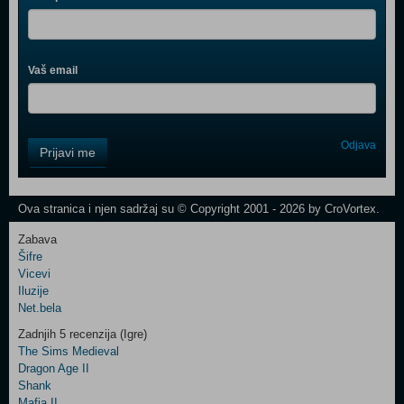
Vaš email
Control
Odjava
Prijavi me
Field
One
Newsletter
Ova stranica i njen sadržaj su © Copyright 2001 - 2026 by CroVortex.
Zabava
Šifre
Control
Vicevi
Field
Iluzije
Two
Net.bela
Newsletter
Zadnjih 5 recenzija (Igre)
The Sims Medieval
Dragon Age II
Shank
Control
Mafia II