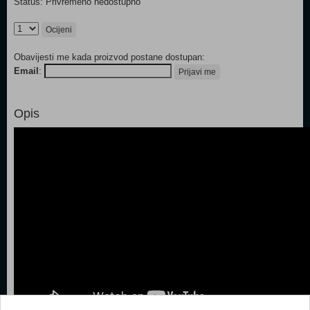
Status: Privremeno nedostupno
Ocijeni
Obavijesti me kada proizvod postane dostupan:
Email
:
Prijavi me
Opis