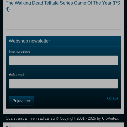
The Walking Dead Telltale Series Game Of The Year (PS
4)
Webshop newsletter
Ime i prezime
Vaš email
Control
Odjava
Prijavi me
Field
One
Newsletter
Ova stranica i njen sadržaj su © Copyright 2001 - 2026 by CroVortex.