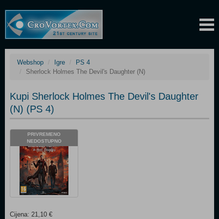
Webshop
Igre
PS 4
Sherlock Holmes The Devil's Daughter (N)
Kupi Sherlock Holmes The Devil's Daughter
(N) (PS 4)
PRIVREMENO
NEDOSTUPNO
Cijena: 21,10 €