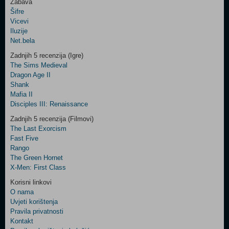
Zabava
Šifre
Control
Vicevi
Field
Iluzije
Two
Net.bela
Newsletter
Zadnjih 5 recenzija (Igre)
The Sims Medieval
Dragon Age II
Shank
Control
Mafia II
Field
Disciples III: Renaissance
Three
Newsletter
Zadnjih 5 recenzija (Filmovi)
The Last Exorcism
Fast Five
Rango
The Green Hornet
X-Men: First Class
Korisni linkovi
O nama
Uvjeti korištenja
Pravila privatnosti
Kontakt