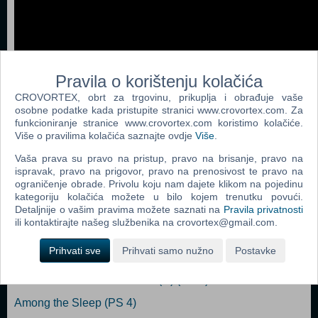
Pravila o korištenju kolačića
CROVORTEX, obrt za trgovinu, prikuplja i obrađuje vaše
osobne podatke kada pristupite stranici www.crovortex.com. Za
funkcioniranje stranice www.crovortex.com koristimo kolačiće.
Više o pravilima kolačića saznajte ovdje
Više
.
Vaša prava su pravo na pristup, pravo na brisanje, pravo na
Popularno
ispravak, pravo na prigovor, pravo na prenosivost te pravo na
ograničenje obrade. Privolu koju nam dajete klikom na pojedinu
Disney Infinity 3.0 Star Wars Starter Pack (N) (PS 4)
kategoriju kolačića možete u bilo kojem trenutku povući.
Detaljnije o vašim pravima možete saznati na
Pravila privatnosti
Deadpool (PS 4)
ili kontaktirajte našeg službenika na crovortex@gmail.com.
Skylanders Trap Team Starter Pack Ps4 Game (with Pre -
Prihvati sve
Prihvati samo nužno
Postavke
Order Trap) (PS 4)
Brothers A Tale of Two Sons (N) (PS 4)
Among the Sleep (PS 4)