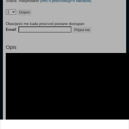
Status: Rasprodano
(Info o proizvodu)
(Po narudžbi)
Ocijeni
Obavijesti me kada proizvod postane dostupan:
Email
:
Prijavi me
Opis