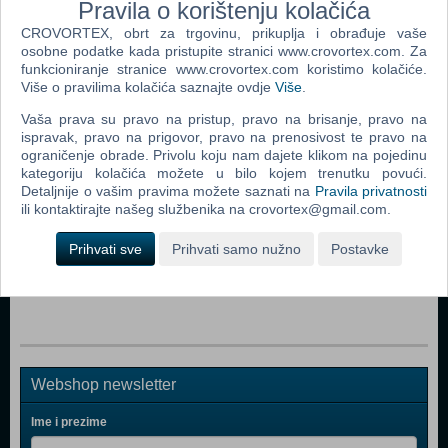
Pravila o korištenju kolačića
CROVORTEX, obrt za trgovinu, prikuplja i obrađuje vaše
osobne podatke kada pristupite stranici www.crovortex.com. Za
funkcioniranje stranice www.crovortex.com koristimo kolačiće.
Popularno
Više o pravilima kolačića saznajte ovdje
Više
.
Everybody's Golf (PSP)
Vaša prava su pravo na pristup, pravo na brisanje, pravo na
ispravak, pravo na prigovor, pravo na prenosivost te pravo na
Hot Shots Golf: Open Tee (PSP)
ograničenje obrade. Privolu koju nam dajete klikom na pojedinu
kategoriju kolačića možete u bilo kojem trenutku povući.
Tiger Woods Pga Tour 2006 (PSP)
Detaljnije o vašim pravima možete saznati na
Pravila privatnosti
Everybody's Golf (PSP)
ili kontaktirajte našeg službenika na crovortex@gmail.com.
Everybody's Golf (PSP)
Prihvati sve
Prihvati samo nužno
Postavke
Tiger Woods PGA Tour 07 (PSP)
Webshop newsletter
Ime i prezime