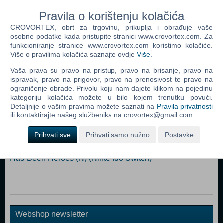
Pravila o korištenju kolačića
CROVORTEX, obrt za trgovinu, prikuplja i obrađuje vaše
osobne podatke kada pristupite stranici www.crovortex.com. Za
funkcioniranje stranice www.crovortex.com koristimo kolačiće.
Više o pravilima kolačića saznajte ovdje
Više
.
Popularno
Vaša prava su pravo na pristup, pravo na brisanje, pravo na
LEGO Marvel Super heroes 2 (N) (Nintendo Switch)
ispravak, pravo na prigovor, pravo na prenosivost te pravo na
ograničenje obrade. Privolu koju nam dajete klikom na pojedinu
Arms (N) (Nintendo Switch)
kategoriju kolačića možete u bilo kojem trenutku povući.
Detaljnije o vašim pravima možete saznati na
Pravila privatnosti
LEGO City Undercover (UK/DK) (N) (Nintendo Switch)
ili kontaktirajte našeg službenika na crovortex@gmail.com.
LEGO City Undercover (Nintendo Switch)
Prihvati sve
Prihvati samo nužno
Postavke
The Binding of Isaac Afterbirth + (N) (Nintendo Switch)
Has-Been Heroes (N) (Nintendo Switch)
Webshop newsletter