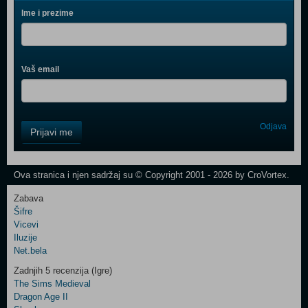
Ime i prezime
Vaš email
Control
Odjava
Prijavi me
Field
One
Newsletter
Ova stranica i njen sadržaj su © Copyright 2001 - 2026 by CroVortex.
Zabava
Šifre
Control
Vicevi
Field
Iluzije
Two
Net.bela
Newsletter
Zadnjih 5 recenzija (Igre)
The Sims Medieval
Dragon Age II