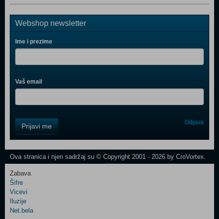
Webshop newsletter
Ime i prezime
Vaš email
Control
Odjava
Prijavi me
Field
One
Newsletter
Ova stranica i njen sadržaj su © Copyright 2001 - 2026 by CroVortex.
Zabava
Šifre
Control
Vicevi
Field
Iluzije
Two
Net.bela
Newsletter