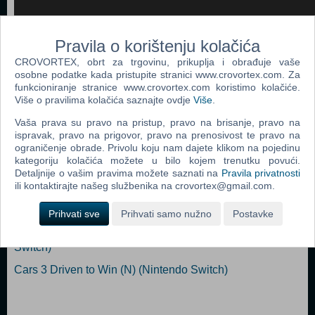
Pravila o korištenju kolačića
CROVORTEX, obrt za trgovinu, prikuplja i obrađuje vaše
osobne podatke kada pristupite stranici www.crovortex.com. Za
Popularno
funkcioniranje stranice www.crovortex.com koristimo kolačiće.
Više o pravilima kolačića saznajte ovdje
Više
.
Mario Kart 8 Deluxe (N) (Nintendo Switch)
Vaša prava su pravo na pristup, pravo na brisanje, pravo na
Cars 3 Driven to Win (Code in a Box) (N) (Nintendo
ispravak, pravo na prigovor, pravo na prenosivost te pravo na
ograničenje obrade. Privolu koju nam dajete klikom na pojedinu
Switch)
kategoriju kolačića možete u bilo kojem trenutku povući.
Gear Club Unlimited (N) (Nintendo Switch)
Detaljnije o vašim pravima možete saznati na
Pravila privatnosti
ili kontaktirajte našeg službenika na crovortex@gmail.com.
MXGP 3 - The Official Motocross Videogame (N)
(Nintendo Switch)
Prihvati sve
Prihvati samo nužno
Postavke
All-Star Fruit Racing (Code in a Box) (N) (Nintendo
Switch)
Cars 3 Driven to Win (N) (Nintendo Switch)