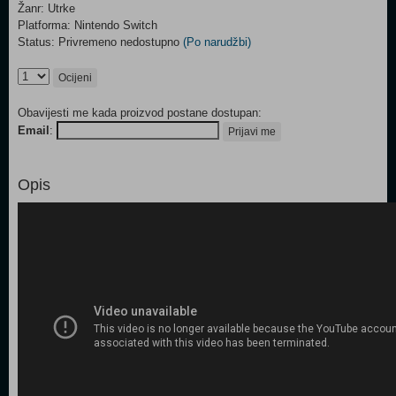
Žanr: Utrke
Platforma: Nintendo Switch
Status: Privremeno nedostupno
(Po narudžbi)
Ocijeni
Obavijesti me kada proizvod postane dostupan:
Email
:
Prijavi me
Opis