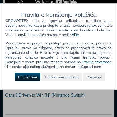
Pravila o korištenju kolačića
CROVORTEX, obrt za trgovinu, prikuplja i obrađuje vaše
osobne podatke kada pristupite stranici www.crovortex.com. Za
Popularno
funkcioniranje stranice www.crovortex.com koristimo kolačiće.
Više o pravilima kolačića saznajte ovdje
Više
.
Mario Kart 8 Deluxe (N) (Nintendo Switch)
Vaša prava su pravo na pristup, pravo na brisanje, pravo na
Cars 3 Driven to Win (Code in a Box) (N) (Nintendo
ispravak, pravo na prigovor, pravo na prenosivost te pravo na
Switch)
ograničenje obrade. Privolu koju nam dajete klikom na pojedinu
kategoriju kolačića možete u bilo kojem trenutku povući.
MXGP 3 - The Official Motocross Videogame (N)
Detaljnije o vašim pravima možete saznati na
Pravila privatnosti
(Nintendo Switch)
ili kontaktirajte našeg službenika na crovortex@gmail.com.
All-Star Fruit Racing (Code in a Box) (N) (Nintendo
Prihvati sve
Prihvati samo nužno
Postavke
Switch)
Monster Energy Supercross (N) (Nintendo Switch)
Cars 3 Driven to Win (N) (Nintendo Switch)