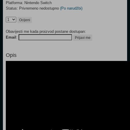
Platforma: Nintendo Switch
Status: Privremeno nedostupno
(Po narudžbi)
Ocijeni
Obavijesti me kada proizvod postane dostupan:
Email
:
Prijavi me
Opis