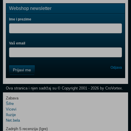
Webshop newsletter
Ime i prezime
Vaš email
Control
Odjava
Prijavi me
Field
One
Newsletter
Ova stranica i njen sadržaj su © Copyright 2001 - 2026 by CroVortex.
Zabava
Šifre
Control
Vicevi
Field
Iluzije
Two
Net.bela
Newsletter
Zadnjih 5 recenzija (Igre)