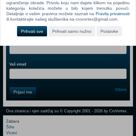
ograničenje obrade. Privolu koju nam dajete klikom na pojedinu
kategoriju kolačića možete u bilo kojem trenutku povući.
Detaljnije o vašim pravima možete saznati na
Pravila privatnosti
ili kontaktirajte našeg službenika na crovortex@gmail.com.
Webshop newsletter
Prihvati sve
Prihvati samo nužno
Postavke
Ime i prezime
Vaš email
Control
Odjava
Prijavi me
Field
One
Newsletter
Ova stranica i njen sadržaj su © Copyright 2001 - 2026 by CroVortex.
Zabava
Šifre
Control
Vicevi