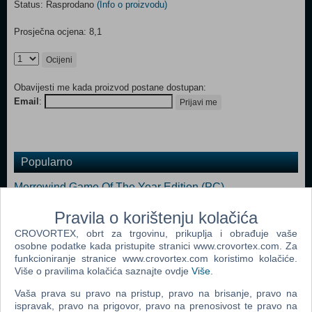
Status: Rasprodano
(Info o proizvodu)
Prosječna ocjena: 8,1
Ocijeni
Obavijesti me kada proizvod postane dostupan:
Email
:
Prijavi me
Popularno
Morrowind Game Of The Year Edition (PC)
The Elder Scrolls IV: Oblivion (PC)
Pravila o korištenju kolačića
Fallout 3 (PC)
CROVORTEX, obrt za trgovinu, prikuplja i obrađuje vaše
osobne podatke kada pristupite stranici www.crovortex.com. Za
Neverwinter Nights 2 (PC)
funkcioniranje stranice www.crovortex.com koristimo kolačiće.
Više o pravilima kolačića saznajte ovdje
Više
.
Gothic 3 (PC)
Vaša prava su pravo na pristup, pravo na brisanje, pravo na
Fallout Collection (N) (PC)
ispravak, pravo na prigovor, pravo na prenosivost te pravo na