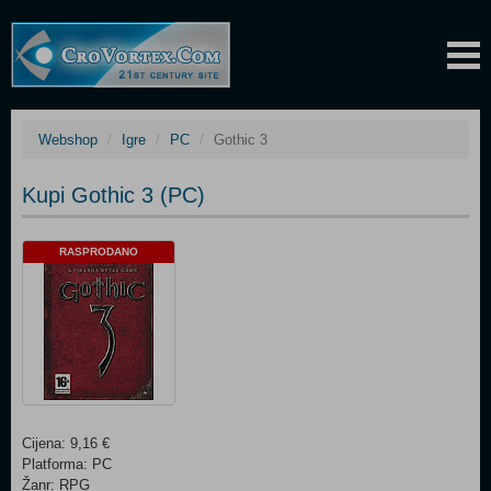
Webshop
Igre
PC
Gothic 3
Kupi Gothic 3 (PC)
RASPRODANO
Cijena: 9,16 €
Platforma: PC
Žanr: RPG