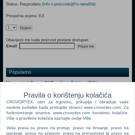
Status: Rasprodano
(Info o proizvodu)
(Po narudžbi)
Prosječna ocjena: 8,0
Ocijeni
Obavijesti me kada proizvod postane dostupan:
Email
:
Prijavi me
Popularno
Morrowind Game Of The Year Edition (PC)
Titan Quest (PC)
Pravila o korištenju kolačića
CROVORTEX, obrt za trgovinu, prikuplja i obrađuje vaše
The Elder Scrolls IV: Oblivion (PC)
osobne podatke kada pristupite stranici www.crovortex.com. Za
Fallout 3 (PC)
funkcioniranje stranice www.crovortex.com koristimo kolačiće.
Više o pravilima kolačića saznajte ovdje
Više
.
Neverwinter Nights 2 (PC)
Vaša prava su pravo na pristup, pravo na brisanje, pravo na
Fallout Collection (N) (PC)
ispravak, pravo na prigovor, pravo na prenosivost te pravo na