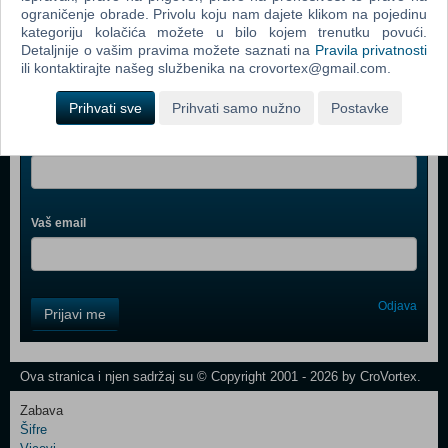
ograničenje obrade. Privolu koju nam dajete klikom na pojedinu
kategoriju kolačića možete u bilo kojem trenutku povući.
Detaljnije o vašim pravima možete saznati na
Pravila privatnosti
ili kontaktirajte našeg službenika na crovortex@gmail.com.
Webshop newsletter
Prihvati sve
Prihvati samo nužno
Postavke
Ime i prezime
Vaš email
Control
Odjava
Prijavi me
Field
One
Newsletter
Ova stranica i njen sadržaj su © Copyright 2001 - 2026 by CroVortex.
Zabava
Šifre
Control