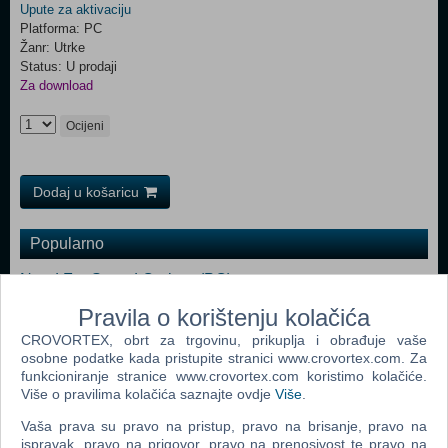
Upute za aktivaciju
Platforma: PC
Žanr: Utrke
Status: U prodaji
Za download
Ocijeni
Dodaj u košaricu
Popularno
Need For Speed Carbon (PC)
Need For Speed Most Wanted (PC)
Pravila o korištenju kolačića
CROVORTEX, obrt za trgovinu, prikuplja i obrađuje vaše
Need For Speed Underground 2 (PC)
osobne podatke kada pristupite stranici www.crovortex.com. Za
Test Drive Unlimited (PC)
funkcioniranje stranice www.crovortex.com koristimo kolačiće.
Više o pravilima kolačića saznajte ovdje
Više
.
Need For Speed Prostreet (PC)
Vaša prava su pravo na pristup, pravo na brisanje, pravo na
Need For Speed Undercover (N) (PC)
ispravak, pravo na prigovor, pravo na prenosivost te pravo na