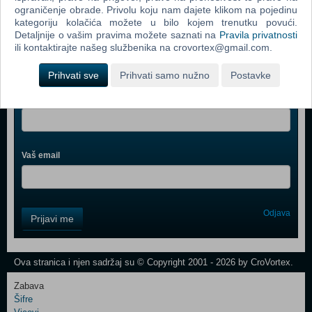
ograničenje obrade. Privolu koju nam dajete klikom na pojedinu
kategoriju kolačića možete u bilo kojem trenutku povući.
Detaljnije o vašim pravima možete saznati na
Pravila privatnosti
ili kontaktirajte našeg službenika na crovortex@gmail.com.
Webshop newsletter
Prihvati sve
Prihvati samo nužno
Postavke
Ime i prezime
Vaš email
Control
Odjava
Prijavi me
Field
One
Newsletter
Ova stranica i njen sadržaj su © Copyright 2001 - 2026 by CroVortex.
Zabava
Šifre
Control