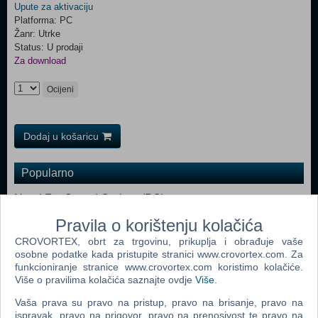
Upute za aktivaciju
Platforma: PC
Žanr: Utrke
Status: U prodaji
Za download
Ocijeni
Dodaj u košaricu
Popularno
Need For Speed Carbon (PC)
Need For Speed Most Wanted (PC)
Pravila o korištenju kolačića
CROVORTEX, obrt za trgovinu, prikuplja i obrađuje vaše
Need For Speed Underground 2 (PC)
osobne podatke kada pristupite stranici www.crovortex.com. Za
Test Drive Unlimited (PC)
funkcioniranje stranice www.crovortex.com koristimo kolačiće.
Više o pravilima kolačića saznajte ovdje
Više
.
Need For Speed Prostreet (PC)
Vaša prava su pravo na pristup, pravo na brisanje, pravo na
Need For Speed Undercover (N) (PC)
ispravak, pravo na prigovor, pravo na prenosivost te pravo na