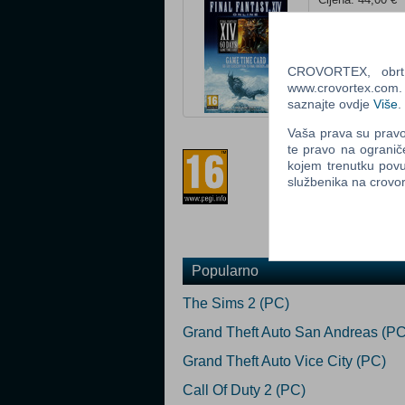
Platforma: PC
Status: U prodaj
Za download
CROVORTEX, obrt z
www.crovortex.com. Z
Ocijeni
saznajte ovdje
Više
.
Vaša prava su pravo 
Prilagođeno za 
te pravo na ogranič
kojem trenutku povu
službenika na crov
Popularno
The Sims 2 (PC)
Grand Theft Auto San Andreas (PC
Grand Theft Auto Vice City (PC)
Call Of Duty 2 (PC)