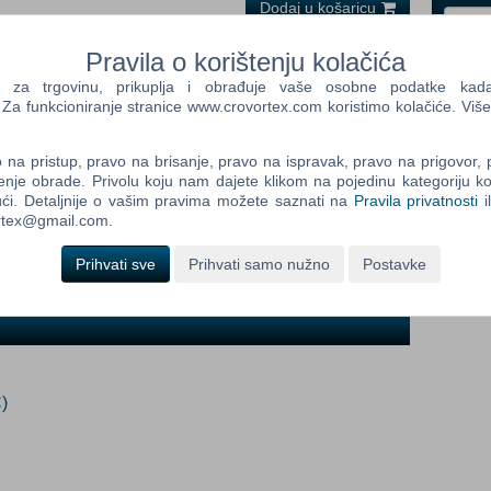
Dodaj u košaricu
i
Pravila o korištenju kolačića
Control
a trgovinu, prikuplja i obrađuje vaše osobne podatke kada p
Prij
Field
a funkcioniranje stranice www.crovortex.com koristimo kolačiće. Više
One
Newsle
na pristup, pravo na brisanje, pravo na ispravak, pravo na prigovor,
dob:
enje obrade. Privolu koju nam dajete klikom na pojedinu kategoriju ko
ći. Detaljnije o vašim pravima možete saznati na
Pravila privatnosti
i
ortex@gmail.com.
Control
Field
Prihvati sve
Prihvati samo nužno
Postavke
Two
Newsle
Control
Field
)
Three
Newsle