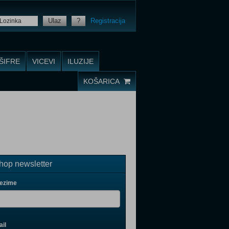
Ulaz
?
Registracija
ŠIFRE
VICEVI
ILUZIJE
KOŠARICA
op newsletter
rezime
il