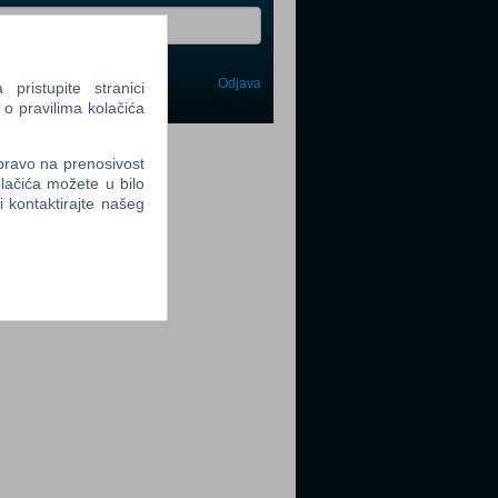
Odjava
ristupite stranici
avi me
 o pravilima kolačića
tter
 pravo na prenosivost
lačića možete u bilo
li kontaktirajte našeg
tter
tter