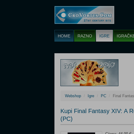
HOME
RAZNO
IGRE
IGRAČK
Webshop
Igre
PC
Final Fanta
Kupi Final Fantasy XIV: A
(PC)
Cijena: 44,00 €