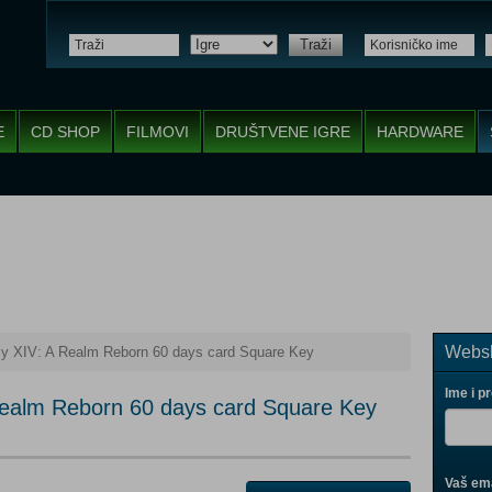
Traži
E
CD SHOP
FILMOVI
DRUŠTVENE IGRE
HARDWARE
Websh
sy XIV: A Realm Reborn 60 days card Square Key
Ime i p
 Realm Reborn 60 days card Square Key
Vaš ema