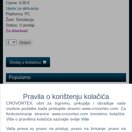
Cijena: 4,00 €
Upute za aktivaciju
Platforma: PC
Žanr: Simulacija
Status: U prodaji
Za download
Ocijeni
Dodaj u košaricu
Popularno
The Sims 3 (PC)
Pravila o korištenju kolačića
John Deere American Farmer Deluxe (PC)
CROVORTEX, obrt za trgovinu, prikuplja i obrađuje vaše
The Sims Pet Stories (PC)
osobne podatke kada pristupite stranici www.crovortex.com. Za
funkcioniranje stranice www.crovortex.com koristimo kolačiće.
Zoo Tycoon 2 Extinct Animals (PC)
Više o pravilima kolačića saznajte ovdje
Više
.
Littlest Pet Shop (PC)
Vaša prava su pravo na pristup, pravo na brisanje, pravo na