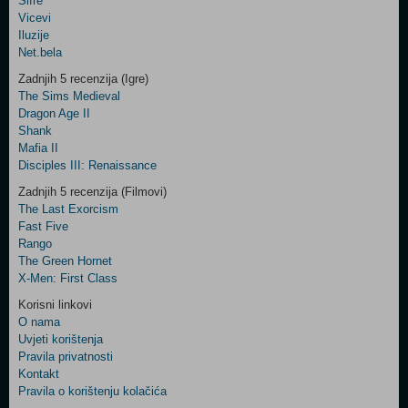
Šifre
Control
Vicevi
Field
Iluzije
Two
Net.bela
Newsletter
Zadnjih 5 recenzija (Igre)
The Sims Medieval
Dragon Age II
Shank
Control
Mafia II
Field
Disciples III: Renaissance
Three
Newsletter
Zadnjih 5 recenzija (Filmovi)
The Last Exorcism
Fast Five
Rango
The Green Hornet
X-Men: First Class
Korisni linkovi
O nama
Uvjeti korištenja
Pravila privatnosti
Kontakt
Pravila o korištenju kolačića