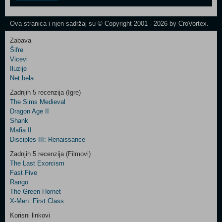
One
Newsletter
Ova stranica i njen sadržaj su © Copyright 2001 - 2026 by CroVortex.
Zabava
Šifre
Control
Vicevi
Field
Iluzije
Two
Net.bela
Newsletter
Zadnjih 5 recenzija (Igre)
The Sims Medieval
Dragon Age II
Shank
Control
Mafia II
Field
Disciples III: Renaissance
Three
Newsletter
Zadnjih 5 recenzija (Filmovi)
The Last Exorcism
Fast Five
Rango
The Green Hornet
X-Men: First Class
Korisni linkovi