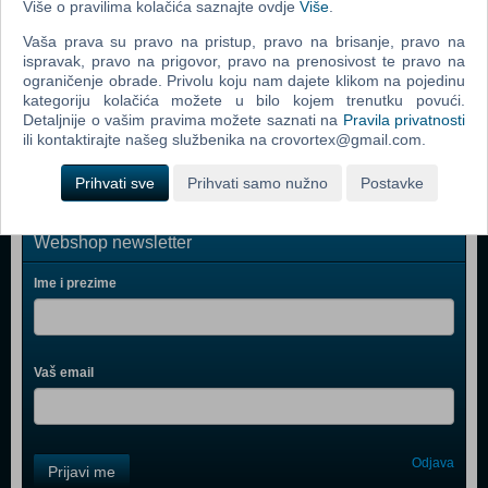
Više o pravilima kolačića saznajte ovdje
Više
.
Bratz Rock Angelz (PC)
Vaša prava su pravo na pristup, pravo na brisanje, pravo na
Rome Total War (PC)
ispravak, pravo na prigovor, pravo na prenosivost te pravo na
ograničenje obrade. Privolu koju nam dajete klikom na pojedinu
Medieval II Total War (PC)
kategoriju kolačića možete u bilo kojem trenutku povući.
Detaljnije o vašim pravima možete saznati na
Pravila privatnosti
Stronghold Legends (PC)
ili kontaktirajte našeg službenika na crovortex@gmail.com.
Prihvati sve
Prihvati samo nužno
Postavke
Webshop newsletter
Ime i prezime
Vaš email
Control
Odjava
Prijavi me
Field