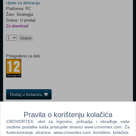
Upute za aktivaciju
Platforma: PC
Žanr: Strategija
Status: U prodaji
Za download
Ocijeni
Prilagođeno za dob:
Dodaj u košaricu
Popularno
Pravila o korištenju kolačića
The Sims 2 (PC)
CROVORTEX, obrt za trgovinu, prikuplja i obrađuje vaše
osobne podatke kada pristupite stranici www.crovortex.com. Za
The Sims 2 Pets Expansion Pack (PC)
funkcioniranje stranice www.crovortex.com koristimo kolačiće.