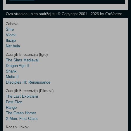
One
Newsletter
Ova stranica i njen sadržaj su © Copyright 2001 - 2026 by CroVortex.
Zabava
Šifre
Control
Vicevi
Field
Iluzije
Two
Net.bela
Newsletter
Zadnjih 5 recenzija (Igre)
The Sims Medieval
Dragon Age II
Shank
Control
Mafia II
Field
Disciples III: Renaissance
Three
Newsletter
Zadnjih 5 recenzija (Filmovi)
The Last Exorcism
Fast Five
Rango
The Green Hornet
X-Men: First Class
Korisni linkovi