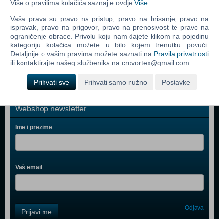
Više o pravilima kolačića saznajte ovdje
Više
.
Grand Theft Auto Vice City (PC)
Vaša prava su pravo na pristup, pravo na brisanje, pravo na
Call Of Duty 2 (PC)
ispravak, pravo na prigovor, pravo na prenosivost te pravo na
ograničenje obrade. Privolu koju nam dajete klikom na pojedinu
Grand Theft Auto IV (PC)
kategoriju kolačića možete u bilo kojem trenutku povući.
Detaljnije o vašim pravima možete saznati na
Pravila privatnosti
Call Of Duty 4 Modern Warfare (PC)
ili kontaktirajte našeg službenika na crovortex@gmail.com.
Prihvati sve
Prihvati samo nužno
Postavke
Webshop newsletter
Ime i prezime
Vaš email
Control
Odjava
Prijavi me
Field