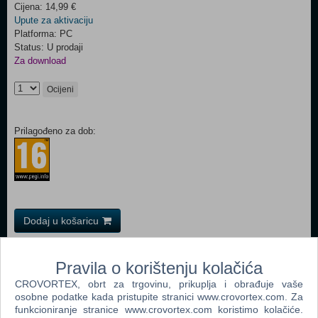
Cijena: 14,99 €
Upute za aktivaciju
Platforma: PC
Status: U prodaji
Za download
Ocijeni
Prilagođeno za dob:
Dodaj u košaricu
Popularno
Pravila o korištenju kolačića
The Sims 2 (PC)
CROVORTEX, obrt za trgovinu, prikuplja i obrađuje vaše
osobne podatke kada pristupite stranici www.crovortex.com. Za
Grand Theft Auto San Andreas (PC)
funkcioniranje stranice www.crovortex.com koristimo kolačiće.