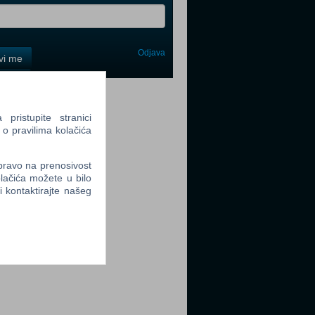
Odjava
avi me
tter
ristupite stranici
 o pravilima kolačića
 pravo na prenosivost
lačića možete u bilo
tter
li kontaktirajte našeg
tter