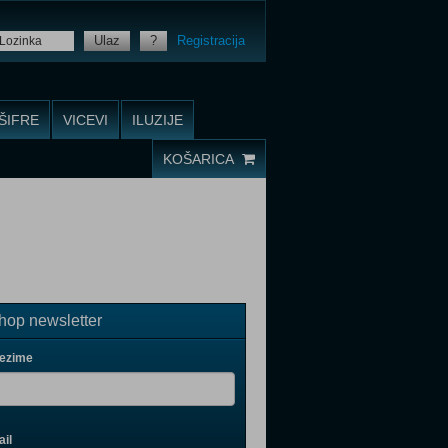
Ulaz
?
Registracija
ŠIFRE
VICEVI
ILUZIJE
KOŠARICA
op newsletter
rezime
il