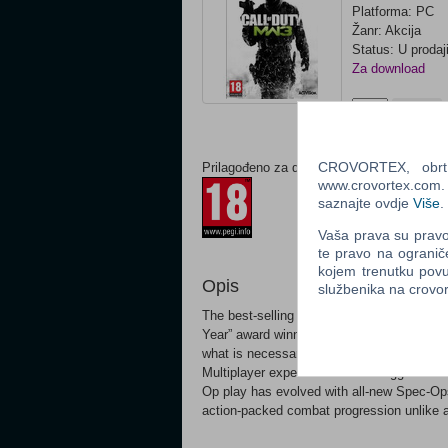
Platforma: PC
Žanr: Akcija
Status: U prodaj
Za download
Ocijeni
CROVORTEX, obrt z
Prilagođeno za dob:
www.crovortex.com. Z
saznajte ovdje
Više
.
Vaša prava su pravo 
te pravo na ogranič
kojem trenutku povu
Opis
službenika na crov
The best-selling first person action series 
Year” award winner, Call of Duty®: Modern 
what is necessary? Prepare yourself for a ci
Multiplayer experience returns bigger and
Op play has evolved with all-new Spec-Op
action-packed combat progression unlike a