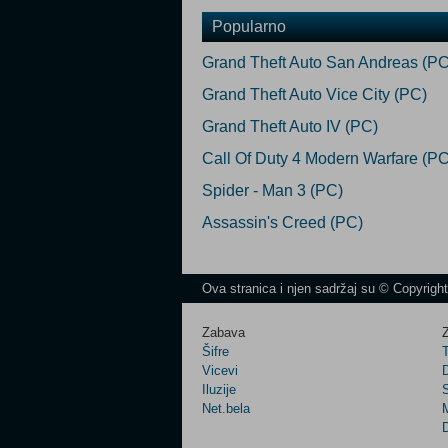
Popularno
Grand Theft Auto San Andreas (PC
Grand Theft Auto Vice City (PC)
Grand Theft Auto IV (PC)
Call Of Duty 4 Modern Warfare (PC
Spider - Man 3 (PC)
Assassin's Creed (PC)
Ova stranica i njen sadržaj su © Copyrigh
Zabava
Z
Šifre
Vicevi
Iluzije
Net.bela
M
D