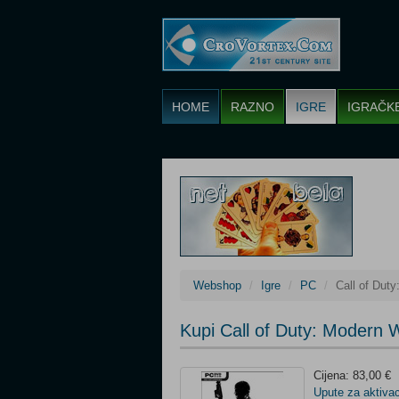
HOME
RAZNO
IGRE
IGRAČK
Webshop
Igre
PC
Call of Dut
Kupi Call of Duty: Modern
Cijena: 83,00 €
Upute za aktivac