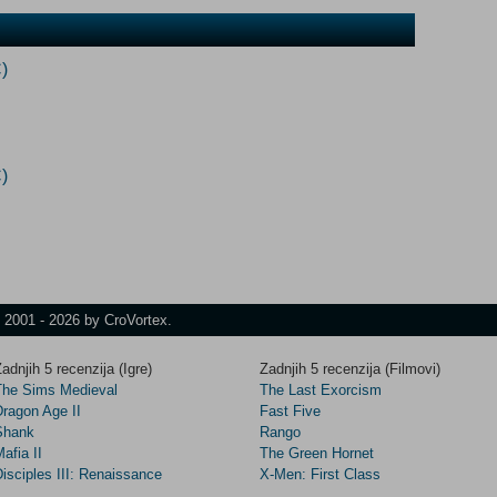
)
)
t 2001 - 2026 by CroVortex.
adnjih 5 recenzija (Igre)
Zadnjih 5 recenzija (Filmovi)
The Sims Medieval
The Last Exorcism
Dragon Age II
Fast Five
Shank
Rango
afia II
The Green Hornet
isciples III: Renaissance
X-Men: First Class