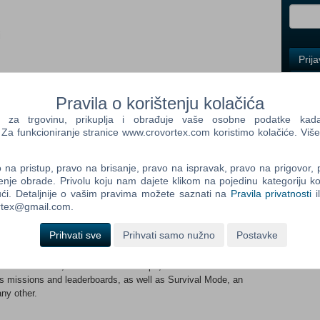
i
Control
Prij
Field
One
Newsle
Pravila o korištenju kolačića
a trgovinu, prikuplja i obrađuje vaše osobne podatke kada p
a funkcioniranje stranice www.crovortex.com koristimo kolačiće. Više
Control
Field
na pristup, pravo na brisanje, pravo na ispravak, pravo na prigovor,
Two
enje obrade. Privolu koju nam dajete klikom na pojedinu kategoriju ko
Newsle
ći. Detaljnije o vašim pravima možete saznati na
Pravila privatnosti
i
ortex@gmail.com.
of all-time returns with the epic sequel to multiple “Game of the
Prihvati sve
Prihvati samo nužno
Postavke
Warfare® 2. In the world’s darkest hour, are you willing to do
Control
nematic thrill-ride only Call of Duty can deliver. The definitive
Field
 better than ever, loaded with new maps, modes and features. Co-
Three
s missions and leaderboards, as well as Survival Mode, an
Newsle
ny other.