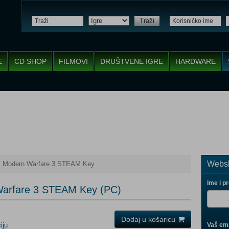
Traži
E
CD SHOP
FILMOVI
DRUŠTVENE IGRE
HARDWARE
Websh
y: Modern Warfare 3 STEAM Key
Ime i p
 Warfare 3 STEAM Key (PC)
Dodaj u košaricu
iju
Vaš ema