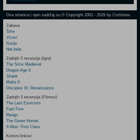
One
Newsletter
Ova stranica i njen sadržaj su © Copyright 2001 - 2026 by CroVortex.
Zabava
Šifre
Control
Vicevi
Field
Iluzije
Two
Net.bela
Newsletter
Zadnjih 5 recenzija (Igre)
The Sims Medieval
Dragon Age II
Shank
Control
Mafia II
Field
Disciples III: Renaissance
Three
Newsletter
Zadnjih 5 recenzija (Filmovi)
The Last Exorcism
Fast Five
Rango
The Green Hornet
X-Men: First Class
Korisni linkovi