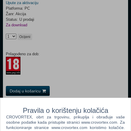
Upute za aktivaciju
Platforma: PC
Žanr: Akcija
Status: U prodaji
Za download
Ocijeni
Prilagođeno za dob:
Dodaj u košaricu
Popularno
Pravila o korištenju kolačića
Grand Theft Auto San Andreas (PC)
CROVORTEX, obrt za trgovinu, prikuplja i obrađuje vaše
osobne podatke kada pristupite stranici www.crovortex.com. Za
Grand Theft Auto Vice City (PC)
funkcioniranje stranice www.crovortex.com koristimo kolačiće.