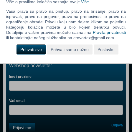
Više o pravilima kolačića saznajte ovdje
Više
.
Grand Theft Auto IV (PC)
Vaša prava su pravo na pristup, pravo na brisanje, pravo na
Call Of Duty 4 Modern Warfare (PC)
ispravak, pravo na prigovor, pravo na prenosivost te pravo na
ograničenje obrade. Privolu koju nam dajete klikom na pojedinu
Spider - Man 3 (PC)
kategoriju kolačića možete u bilo kojem trenutku povući.
Detaljnije o vašim pravima možete saznati na
Pravila privatnosti
Assassin's Creed (PC)
ili kontaktirajte našeg službenika na crovortex@gmail.com.
Prihvati sve
Prihvati samo nužno
Postavke
Webshop newsletter
Ime i prezime
Vaš email
Control
Odjava
Prijavi me
Field