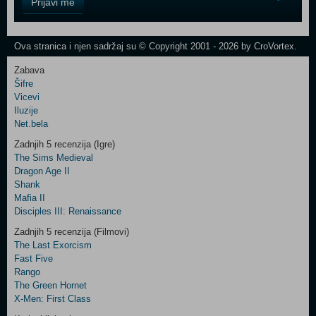
Prijavi me
Field
One
Newsletter
Ova stranica i njen sadržaj su © Copyright 2001 - 2026 by CroVortex.
Zabava
Šifre
Control
Vicevi
Field
Iluzije
Two
Net.bela
Newsletter
Zadnjih 5 recenzija (Igre)
The Sims Medieval
Dragon Age II
Shank
Control
Mafia II
Field
Disciples III: Renaissance
Three
Newsletter
Zadnjih 5 recenzija (Filmovi)
The Last Exorcism
Fast Five
Rango
The Green Hornet
X-Men: First Class