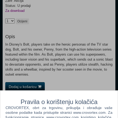
Žanr: Akcija
Status: U prodaji
Za download
Ocijeni
Opis
In Disney's Bolt, players take on the heroic personas of the TV star
dog, Bolt, and his owner, Penny, from the high-action television series
featured within the film. As Bolt, players can use his superpowers,
including laser vision and his superbark, which sends out a sonic blast
to devastate opponents, and as Penny, players utilize stealth, hacking
skills and a wheelbar, inspired by her scooter seen in the movie, to
outwit enemies.
Dodaj u košaricu
Popularno
Pravila o korištenju kolačića
CROVORTEX, obrt za trgovinu, prikuplja i obrađuje vaše
Grand Theft Auto San Andreas (PC)
osobne podatke kada pristupite stranici www.crovortex.com. Za
funkcioniranje stranice www.crovortex.com koristimo kolačiće.