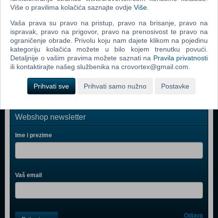
Grand Theft Auto Vice City (PC)
Više o pravilima kolačića saznajte ovdje
Više
.
Grand Theft Auto IV (PC)
Vaša prava su pravo na pristup, pravo na brisanje, pravo na
Call Of Duty 4 Modern Warfare (PC)
ispravak, pravo na prigovor, pravo na prenosivost te pravo na
ograničenje obrade. Privolu koju nam dajete klikom na pojedinu
Spider - Man 3 (PC)
kategoriju kolačića možete u bilo kojem trenutku povući.
Detaljnije o vašim pravima možete saznati na
Pravila privatnosti
Assassin's Creed (PC)
ili kontaktirajte našeg službenika na crovortex@gmail.com.
Prihvati sve
Prihvati samo nužno
Postavke
Webshop newsletter
Ime i prezime
Vaš email
Control
Odjava