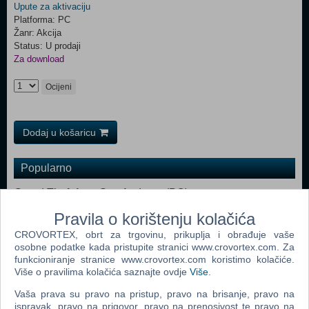
Upute za aktivaciju
Platforma: PC
Žanr: Akcija
Status: U prodaji
Za download
Ocijeni
Dodaj u košaricu
Popularno
Grand Theft Auto San Andreas (PC)
Grand Theft Auto Vice City (PC)
Pravila o korištenju kolačića
CROVORTEX, obrt za trgovinu, prikuplja i obrađuje vaše
Grand Theft Auto IV (PC)
osobne podatke kada pristupite stranici www.crovortex.com. Za
Call Of Duty 4 Modern Warfare (PC)
funkcioniranje stranice www.crovortex.com koristimo kolačiće.
Više o pravilima kolačića saznajte ovdje
Više
.
Spider - Man 3 (PC)
Vaša prava su pravo na pristup, pravo na brisanje, pravo na
Assassin's Creed (PC)
ispravak, pravo na prigovor, pravo na prenosivost te pravo na