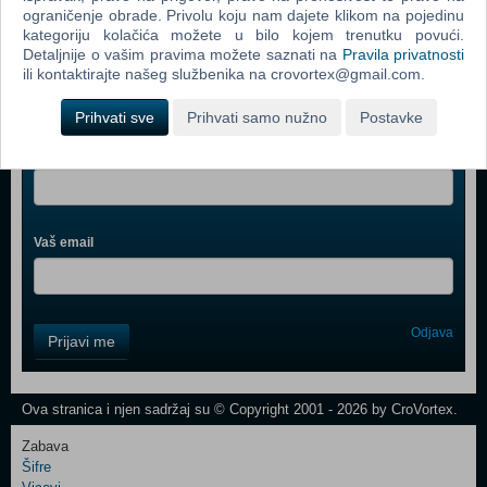
ograničenje obrade. Privolu koju nam dajete klikom na pojedinu
kategoriju kolačića možete u bilo kojem trenutku povući.
Detaljnije o vašim pravima možete saznati na
Pravila privatnosti
ili kontaktirajte našeg službenika na crovortex@gmail.com.
Webshop newsletter
Prihvati sve
Prihvati samo nužno
Postavke
Ime i prezime
Vaš email
Control
Odjava
Prijavi me
Field
One
Newsletter
Ova stranica i njen sadržaj su © Copyright 2001 - 2026 by CroVortex.
Zabava
Šifre
Control