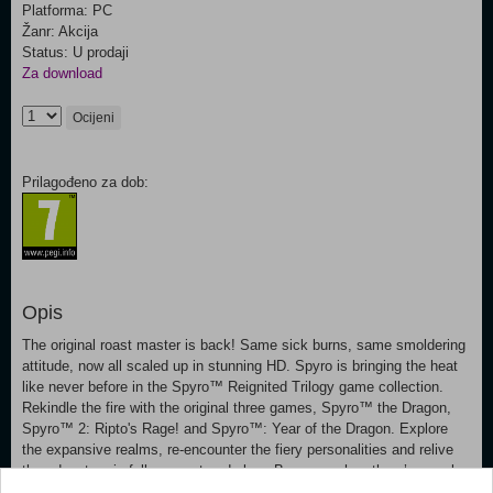
Platforma: PC
Žanr: Akcija
Status: U prodaji
Za download
Ocijeni
Prilagođeno za dob:
Opis
The original roast master is back! Same sick burns, same smoldering
attitude, now all scaled up in stunning HD. Spyro is bringing the heat
like never before in the Spyro™ Reignited Trilogy game collection.
Rekindle the fire with the original three games, Spyro™ the Dragon,
Spyro™ 2: Ripto's Rage! and Spyro™: Year of the Dragon. Explore
the expansive realms, re-encounter the fiery personalities and relive
the adventure in fully remastered glory. Because when there’s a realm
that needs saving, there’s only one dragon to call.