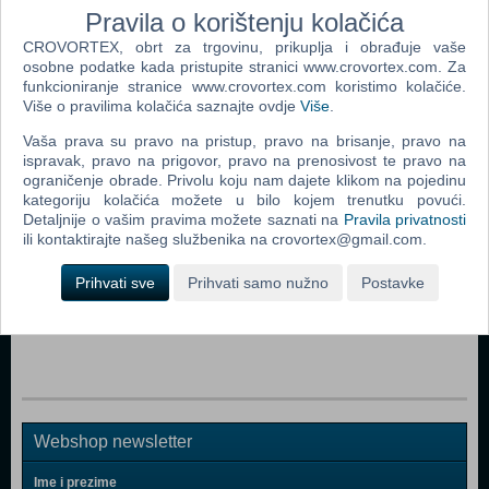
Pravila o korištenju kolačića
CROVORTEX, obrt za trgovinu, prikuplja i obrađuje vaše
Dodaj u košaricu
osobne podatke kada pristupite stranici www.crovortex.com. Za
funkcioniranje stranice www.crovortex.com koristimo kolačiće.
Popularno
Više o pravilima kolačića saznajte ovdje
Više
.
Vaša prava su pravo na pristup, pravo na brisanje, pravo na
Grand Theft Auto San Andreas (PC)
ispravak, pravo na prigovor, pravo na prenosivost te pravo na
Grand Theft Auto Vice City (PC)
ograničenje obrade. Privolu koju nam dajete klikom na pojedinu
kategoriju kolačića možete u bilo kojem trenutku povući.
Grand Theft Auto IV (PC)
Detaljnije o vašim pravima možete saznati na
Pravila privatnosti
ili kontaktirajte našeg službenika na crovortex@gmail.com.
Call Of Duty 4 Modern Warfare (PC)
Prihvati sve
Prihvati samo nužno
Postavke
Spider - Man 3 (PC)
Assassin's Creed (PC)
Webshop newsletter
Ime i prezime