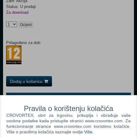
Žanr: Akcija
Status: U prodaji
Za download
Ocijeni
Prilagođeno za dob:
Dodaj u košaricu
Popularno
Pravila o korištenju kolačića
Grand Theft Auto San Andreas (PC)
CROVORTEX, obrt za trgovinu, prikuplja i obrađuje vaše
Grand Theft Auto Vice City (PC)
osobne podatke kada pristupite stranici www.crovortex.com. Za
funkcioniranje stranice www.crovortex.com koristimo kolačiće.
Grand Theft Auto IV (PC)
Više o pravilima kolačića saznajte ovdje
Više
.