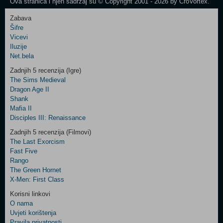
Ova stranica i njen sadržaj su © Copyright 2001 - 2026 by CroVortex.
Zabava
Šifre
Control
Vicevi
Field
Iluzije
Two
Net.bela
Newsletter
Zadnjih 5 recenzija (Igre)
The Sims Medieval
Dragon Age II
Shank
Control
Mafia II
Field
Disciples III: Renaissance
Three
Newsletter
Zadnjih 5 recenzija (Filmovi)
The Last Exorcism
Fast Five
Rango
The Green Hornet
X-Men: First Class
Korisni linkovi
O nama
Uvjeti korištenja
Pravila privatnosti