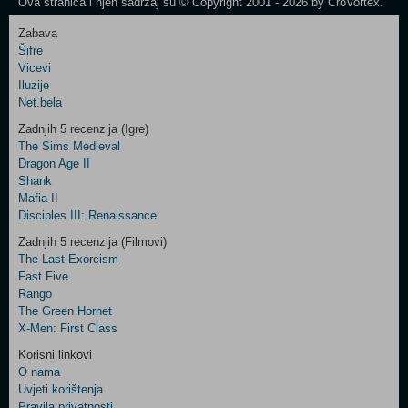
Ova stranica i njen sadržaj su © Copyright 2001 - 2026 by CroVortex.
Zabava
Šifre
Control
Vicevi
Field
Iluzije
Two
Net.bela
Newsletter
Zadnjih 5 recenzija (Igre)
The Sims Medieval
Dragon Age II
Shank
Control
Mafia II
Field
Disciples III: Renaissance
Three
Newsletter
Zadnjih 5 recenzija (Filmovi)
The Last Exorcism
Fast Five
Rango
The Green Hornet
X-Men: First Class
Korisni linkovi
O nama
Uvjeti korištenja
Pravila privatnosti