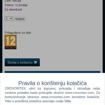
Žanr: Akcija
Status: U prodaji
Za download
Ocijeni
Prilagođeno za dob:
Dodaj u košaricu
Popularno
Pravila o korištenju kolačića
Grand Theft Auto San Andreas (PC)
CROVORTEX, obrt za trgovinu, prikuplja i obrađuje vaše
Grand Theft Auto Vice City (PC)
osobne podatke kada pristupite stranici www.crovortex.com. Za
funkcioniranje stranice www.crovortex.com koristimo kolačiće.
Grand Theft Auto IV (PC)
Više o pravilima kolačića saznajte ovdje
Više
.