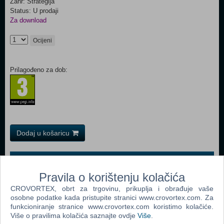
Žanr: Strategija
Status: U prodaji
Za download
Ocijeni
Prilagođeno za dob:
Dodaj u košaricu
Popularno
Pravila o korištenju kolačića
The Sims 2 (PC)
CROVORTEX, obrt za trgovinu, prikuplja i obrađuje vaše
The Sims 2 Pets Expansion Pack (PC)
osobne podatke kada pristupite stranici www.crovortex.com. Za
funkcioniranje stranice www.crovortex.com koristimo kolačiće.
Bratz Rock Angelz (PC)
Više o pravilima kolačića saznajte ovdje
Više
.