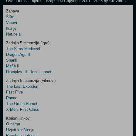
Ova stranica i njen sadržaj su © Copyright 2001 - 2026 by CroVortex.
Zabava
Šifre
Control
Vicevi
Field
Iluzije
Two
Net.bela
Newsletter
Zadnjih 5 recenzija (Igre)
The Sims Medieval
Dragon Age II
Shank
Control
Mafia II
Field
Disciples III: Renaissance
Three
Newsletter
Zadnjih 5 recenzija (Filmovi)
The Last Exorcism
Fast Five
Rango
The Green Hornet
X-Men: First Class
Korisni linkovi
O nama
Uvjeti korištenja
Pravila privatnosti