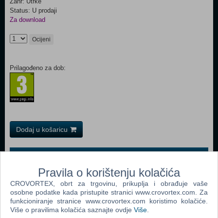
Žanr: Utrke
Status: U prodaji
Za download
Ocijeni
Prilagođeno za dob:
Dodaj u košaricu
Popularno
Pravila o korištenju kolačića
Need For Speed Carbon (PC)
CROVORTEX, obrt za trgovinu, prikuplja i obrađuje vaše
Need For Speed Most Wanted (PC)
osobne podatke kada pristupite stranici www.crovortex.com. Za
funkcioniranje stranice www.crovortex.com koristimo kolačiće.
Need For Speed Underground 2 (PC)
Više o pravilima kolačića saznajte ovdje
Više
.