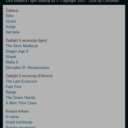
Ova stranica i njen sadržaj su © Copyright 2001 - 2026 by CroVortex.
Zabava
Šifre
Control
Vicevi
Field
Iluzije
Two
Net.bela
Newsletter
Zadnjih 5 recenzija (Igre)
The Sims Medieval
Dragon Age II
Shank
Control
Mafia II
Field
Disciples III: Renaissance
Three
Newsletter
Zadnjih 5 recenzija (Filmovi)
The Last Exorcism
Fast Five
Rango
The Green Hornet
X-Men: First Class
Korisni linkovi
O nama
Uvjeti korištenja
Pravila privatnosti