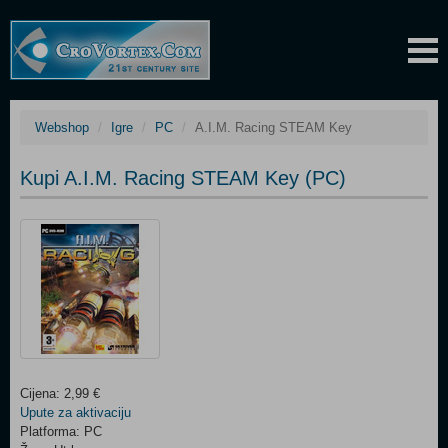
Webshop
Igre
PC
A.I.M. Racing STEAM Key
Kupi A.I.M. Racing STEAM Key (PC)
Cijena: 2,99 €
Upute za aktivaciju
Platforma: PC