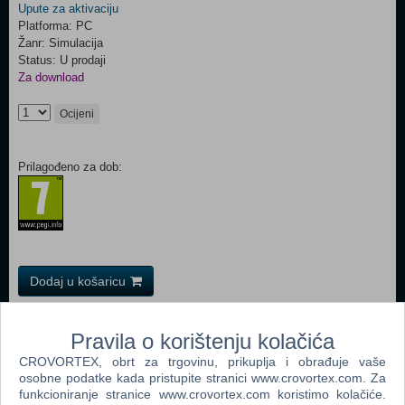
Upute za aktivaciju
Platforma: PC
Žanr: Simulacija
Status: U prodaji
Za download
Ocijeni
Prilagođeno za dob:
Dodaj u košaricu
Popularno
Pravila o korištenju kolačića
The Sims 3 (PC)
CROVORTEX, obrt za trgovinu, prikuplja i obrađuje vaše
osobne podatke kada pristupite stranici www.crovortex.com. Za
John Deere American Farmer Deluxe (PC)
funkcioniranje stranice www.crovortex.com koristimo kolačiće.