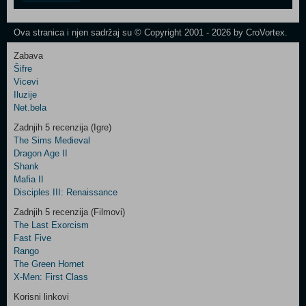
One
Newsletter
Ova stranica i njen sadržaj su © Copyright 2001 - 2026 by CroVortex.
Zabava
Šifre
Control
Vicevi
Field
Iluzije
Two
Net.bela
Newsletter
Zadnjih 5 recenzija (Igre)
The Sims Medieval
Dragon Age II
Shank
Control
Mafia II
Field
Disciples III: Renaissance
Three
Newsletter
Zadnjih 5 recenzija (Filmovi)
The Last Exorcism
Fast Five
Rango
The Green Hornet
X-Men: First Class
Korisni linkovi