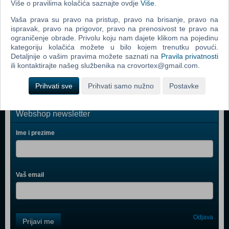
Više o pravilima kolačića saznajte ovdje
Više
.
The Sims Pet Stories (PC)
Vaša prava su pravo na pristup, pravo na brisanje, pravo na
Zoo Tycoon 2 Extinct Animals (PC)
ispravak, pravo na prigovor, pravo na prenosivost te pravo na
ograničenje obrade. Privolu koju nam dajete klikom na pojedinu
Littlest Pet Shop (PC)
kategoriju kolačića možete u bilo kojem trenutku povući.
Detaljnije o vašim pravima možete saznati na
Pravila privatnosti
Microsoft Flight Simulator X (PC)
ili kontaktirajte našeg službenika na crovortex@gmail.com.
Prihvati sve
Prihvati samo nužno
Postavke
Webshop newsletter
Ime i prezime
Vaš email
Control
Odjava
Prijavi me
Field