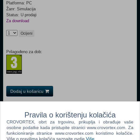
Platforma: PC
Žanr: Simulacija
Status: U prodaji
Za download
Ocijeni
Prilagođeno za dob:
Dodaj u košaricu
Popularno
Pravila o korištenju kolačića
The Sims 3 (PC)
CROVORTEX, obrt za trgovinu, prikuplja i obrađuje vaše
osobne podatke kada pristupite stranici www.crovortex.com. Za
John Deere American Farmer Deluxe (PC)
funkcioniranje stranice www.crovortex.com koristimo kolačiće.
The Sims Pet Stories (PC)
Više o pravilima kolačića saznajte ovdje
Više
.