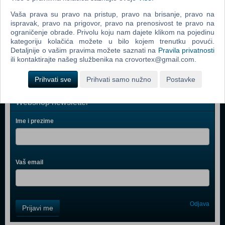
Zoo Tycoon 2 Extinct Animals (PC)
Vaša prava su pravo na pristup, pravo na brisanje, pravo na
ispravak, pravo na prigovor, pravo na prenosivost te pravo na
Littlest Pet Shop (PC)
ograničenje obrade. Privolu koju nam dajete klikom na pojedinu
kategoriju kolačića možete u bilo kojem trenutku povući.
Microsoft Flight Simulator X (PC)
Detaljnije o vašim pravima možete saznati na
Pravila privatnosti
ili kontaktirajte našeg službenika na crovortex@gmail.com.
Prihvati sve
Prihvati samo nužno
Postavke
Webshop newsletter
Ime i prezime
Vaš email
Control
Odjava
Prijavi me
Field
One