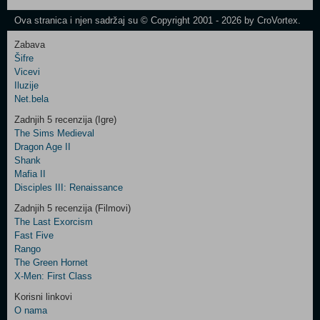
Newsletter
Ova stranica i njen sadržaj su © Copyright 2001 - 2026 by CroVortex.
Zabava
Šifre
Control
Vicevi
Field
Iluzije
Two
Net.bela
Newsletter
Zadnjih 5 recenzija (Igre)
The Sims Medieval
Dragon Age II
Shank
Control
Mafia II
Field
Disciples III: Renaissance
Three
Newsletter
Zadnjih 5 recenzija (Filmovi)
The Last Exorcism
Fast Five
Rango
The Green Hornet
X-Men: First Class
Korisni linkovi
O nama