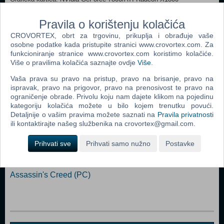
512 MB VRAM
Zvučna kartica: kompatibilna s DirectX 9.0c
Pravila o korištenju kolačića
DirectX: verzija 9.0c
CROVORTEX, obrt za trgovinu, prikuplja i obrađuje vaše
osobne podatke kada pristupite stranici www.crovortex.com. Za
Dodaj u košaricu
funkcioniranje stranice www.crovortex.com koristimo kolačiće.
Više o pravilima kolačića saznajte ovdje
Više
.
Popularno
Vaša prava su pravo na pristup, pravo na brisanje, pravo na
ispravak, pravo na prigovor, pravo na prenosivost te pravo na
Grand Theft Auto San Andreas (PC)
ograničenje obrade. Privolu koju nam dajete klikom na pojedinu
kategoriju kolačića možete u bilo kojem trenutku povući.
Grand Theft Auto Vice City (PC)
Detaljnije o vašim pravima možete saznati na
Pravila privatnosti
ili kontaktirajte našeg službenika na crovortex@gmail.com.
Grand Theft Auto IV (PC)
Call Of Duty 4 Modern Warfare (PC)
Prihvati sve
Prihvati samo nužno
Postavke
Spider - Man 3 (PC)
Assassin's Creed (PC)