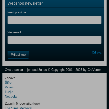
Webshop newsletter
Ime i prezime
Vaš email
Control
Odjava
Prijavi me
Field
One
Newsletter
Ova stranica i njen sadržaj su © Copyright 2001 - 2026 by CroVortex.
Zabava
Šifre
Control
Vicevi
Field
Iluzije
Two
Net.bela
Newsletter
Zadnjih 5 recenzija (Igre)
The Sims Medieval