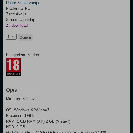
Upute za aktivaciju
Platforma: PC
Žanr: Akcija
Status: U prodaji
Za download
Ocijeni
Prilagođeno za dob:
Opis
Min. teh. zahtjevi:
OS: Windows XP/Vista/7
Procesor: 3 GHz
RAM: 1 GB RAM (XP)/2 GB (Vista/7)
HDD: 9 GB
Grafička kartica: NVidia GeForce 7800/ATI Radeon X1800