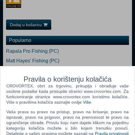
Dodaj u košaricu
Popularno
Rapala Pro Fishing (PC)
Matt Hayes' Fishing (PC)
Beijing 2008 (PC)
Pravila o korištenju kolačića
32nd America's Cup - Virtual Skipper 5 (PC)
CROVORTEX, obrt za trgovinu, prikuplja i obrađuje vaše
World Championship Snooker 2005 (PC)
osobne podatke kada pristupite stranici www.crovortex.com. Za
funkcioniranje stranice www.crovortex.com koristimo kolačiće.
Pool Paradise (PC)
Više o pravilima kolačića saznajte ovdje
Više
.
Vaša prava su pravo na pristup, pravo na brisanje, pravo na
ispravak, pravo na prigovor, pravo na prenosivost te pravo na
ograničenje obrade. Privolu koju nam dajete klikom na pojedinu
kategoriju kolačića možete u bilo kojem trenutku povući.
Webshop newsletter
Detaljnije o vašim pravima možete saznati na
Pravila privatnosti