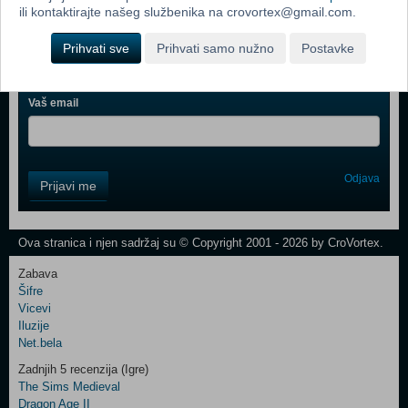
ili kontaktirajte našeg službenika na crovortex@gmail.com.
Ime i prezime
Prihvati sve
Prihvati samo nužno
Postavke
Vaš email
Control
Odjava
Prijavi me
Field
One
Newsletter
Ova stranica i njen sadržaj su © Copyright 2001 - 2026 by CroVortex.
Zabava
Šifre
Control
Vicevi
Field
Iluzije
Two
Net.bela
Newsletter
Zadnjih 5 recenzija (Igre)
The Sims Medieval
Dragon Age II