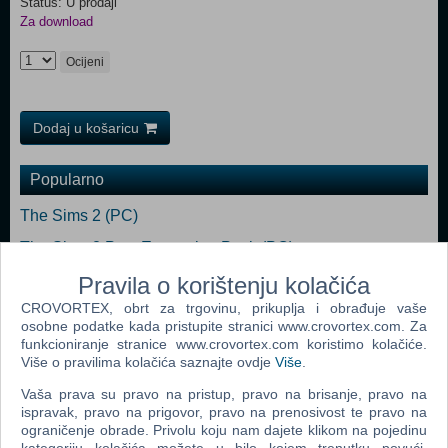
Status: U prodaji
Za download
Ocijeni
Dodaj u košaricu
Popularno
The Sims 2 (PC)
The Sims 2 Pets Expansion Pack (PC)
Bratz Rock Angelz (PC)
Pravila o korištenju kolačića
CROVORTEX, obrt za trgovinu, prikuplja i obrađuje vaše
Rome Total War (PC)
osobne podatke kada pristupite stranici www.crovortex.com. Za
Medieval II Total War (PC)
funkcioniranje stranice www.crovortex.com koristimo kolačiće.
Više o pravilima kolačića saznajte ovdje
Više
.
Stronghold Legends (PC)
Vaša prava su pravo na pristup, pravo na brisanje, pravo na
ispravak, pravo na prigovor, pravo na prenosivost te pravo na
ograničenje obrade. Privolu koju nam dajete klikom na pojedinu