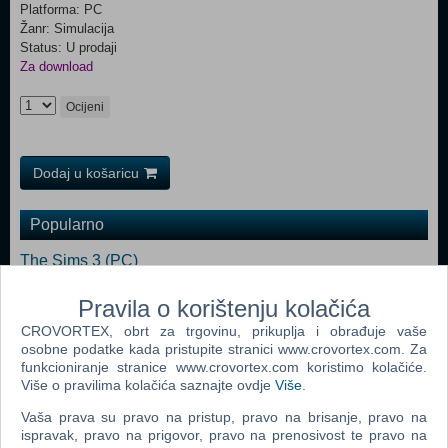
Platforma: PC
Žanr: Simulacija
Status: U prodaji
Za download
Ocijeni
Dodaj u košaricu
Popularno
The Sims 3 (PC)
John Deere American Farmer Deluxe (PC)
Pravila o korištenju kolačića
The Sims Pet Stories (PC)
CROVORTEX, obrt za trgovinu, prikuplja i obrađuje vaše
osobne podatke kada pristupite stranici www.crovortex.com. Za
Zoo Tycoon 2 Extinct Animals (PC)
funkcioniranje stranice www.crovortex.com koristimo kolačiće.
Više o pravilima kolačića saznajte ovdje
Više
.
Littlest Pet Shop (PC)
Vaša prava su pravo na pristup, pravo na brisanje, pravo na
Microsoft Flight Simulator X (PC)
ispravak, pravo na prigovor, pravo na prenosivost te pravo na