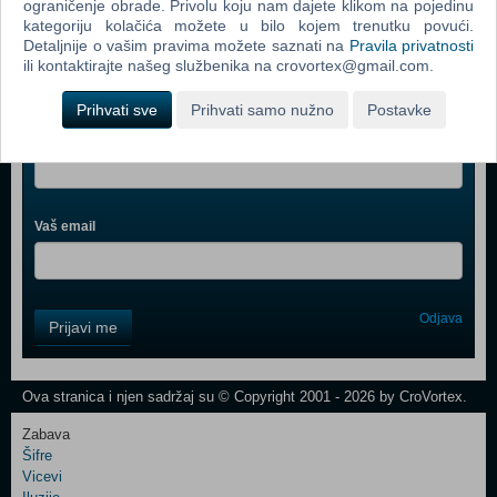
ograničenje obrade. Privolu koju nam dajete klikom na pojedinu
kategoriju kolačića možete u bilo kojem trenutku povući.
Detaljnije o vašim pravima možete saznati na
Pravila privatnosti
ili kontaktirajte našeg službenika na crovortex@gmail.com.
Webshop newsletter
Prihvati sve
Prihvati samo nužno
Postavke
Ime i prezime
Vaš email
Control
Odjava
Prijavi me
Field
One
Newsletter
Ova stranica i njen sadržaj su © Copyright 2001 - 2026 by CroVortex.
Zabava
Šifre
Control
Vicevi
Field