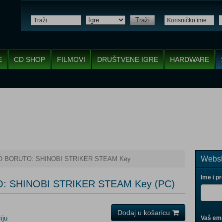
Traži
E
CD SHOP
FILMOVI
DRUŠTVENE IGRE
HARDWARE
Websh
 BORUTO: SHINOBI STRIKER STEAM Key
Ime i p
: SHINOBI STRIKER STEAM Key (PC)
Dodaj u košaricu
iju
Vaš ema