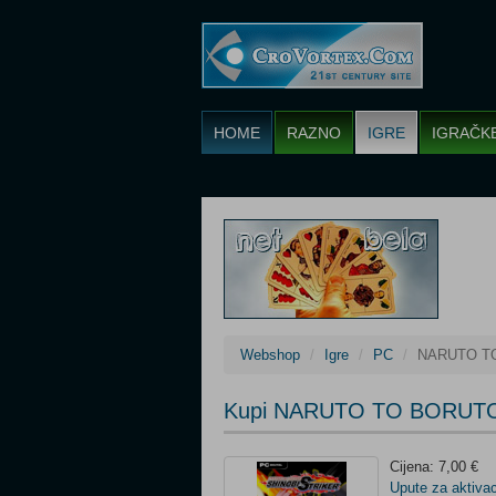
HOME
RAZNO
IGRE
IGRAČK
Webshop
Igre
PC
NARUTO TO
Kupi NARUTO TO BORUTO
Cijena: 7,00 €
Upute za aktivac