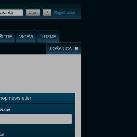
Ulaz
?
Registracija
ŠIFRE
VICEVI
ILUZIJE
KOŠARICA
op newsletter
rezime
il