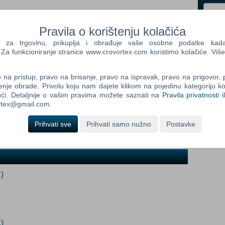
i
Pravila o korištenju kolačića
Control
Prij
a trgovinu, prikuplja i obrađuje vaše osobne podatke kada p
Field
a funkcioniranje stranice www.crovortex.com koristimo kolačiće. Više
One
Newsle
na pristup, pravo na brisanje, pravo na ispravak, pravo na prigovor,
enje obrade. Privolu koju nam dajete klikom na pojedinu kategoriju ko
ći. Detaljnije o vašim pravima možete saznati na
Pravila privatnosti
i
ortex@gmail.com.
Control
Field
Prihvati sve
Prihvati samo nužno
Postavke
Two
Newsle
)
Control
Field
Three
Newsle
)