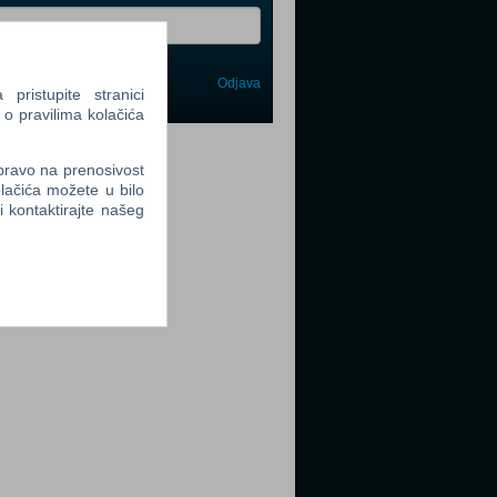
Odjava
avi me
ristupite stranici
 o pravilima kolačića
tter
 pravo na prenosivost
lačića možete u bilo
li kontaktirajte našeg
tter
tter