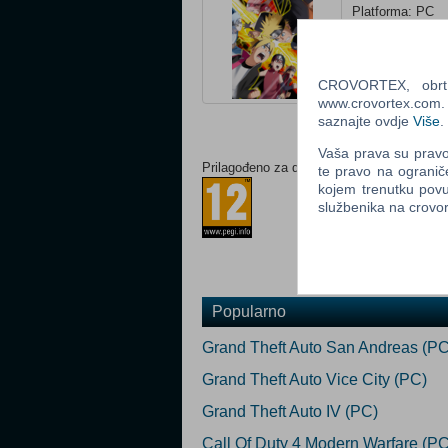
Platforma: PC
Žanr: Akcija
Status: U prodaj
Za download
CROVORTEX, obrt z
www.crovortex.com. Z
Ocijeni
saznajte ovdje
Više
.
Vaša prava su pravo 
Prilagođeno za dob:
te pravo na ogranič
kojem trenutku povu
službenika na crov
Popularno
Grand Theft Auto San Andreas (PC
Grand Theft Auto Vice City (PC)
Grand Theft Auto IV (PC)
Call Of Duty 4 Modern Warfare (PC