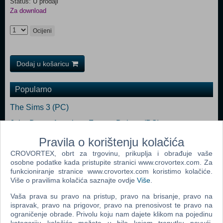
Status: U prodaji
Za download
Ocijeni
Dodaj u košaricu
Popularno
The Sims 3 (PC)
John Deere American Farmer Deluxe (PC)
The Sims Pet Stories (PC)
Pravila o korištenju kolačića
CROVORTEX, obrt za trgovinu, prikuplja i obrađuje vaše
Zoo Tycoon 2 Extinct Animals (PC)
osobne podatke kada pristupite stranici www.crovortex.com. Za
Littlest Pet Shop (PC)
funkcioniranje stranice www.crovortex.com koristimo kolačiće.
Više o pravilima kolačića saznajte ovdje
Više
.
Microsoft Flight Simulator X (PC)
Vaša prava su pravo na pristup, pravo na brisanje, pravo na
ispravak, pravo na prigovor, pravo na prenosivost te pravo na
ograničenje obrade. Privolu koju nam dajete klikom na pojedinu