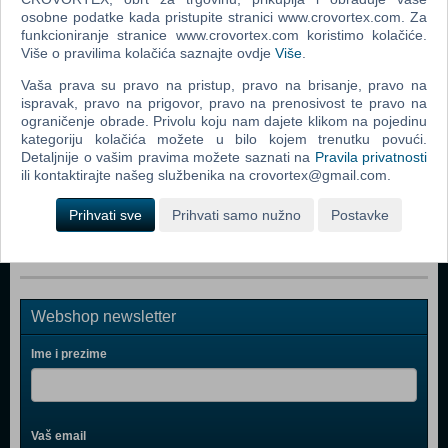
Popularno
osobne podatke kada pristupite stranici www.crovortex.com. Za
funkcioniranje stranice www.crovortex.com koristimo kolačiće.
Grand Theft Auto San Andreas (PC)
Više o pravilima kolačića saznajte ovdje
Više
.
Grand Theft Auto Vice City (PC)
Vaša prava su pravo na pristup, pravo na brisanje, pravo na
ispravak, pravo na prigovor, pravo na prenosivost te pravo na
Grand Theft Auto IV (PC)
ograničenje obrade. Privolu koju nam dajete klikom na pojedinu
kategoriju kolačića možete u bilo kojem trenutku povući.
Call Of Duty 4 Modern Warfare (PC)
Detaljnije o vašim pravima možete saznati na
Pravila privatnosti
Spider - Man 3 (PC)
ili kontaktirajte našeg službenika na crovortex@gmail.com.
Assassin's Creed (PC)
Prihvati sve
Prihvati samo nužno
Postavke
Webshop newsletter
Ime i prezime
Vaš email