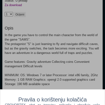
Status: U prodaji
Za download
Ocijeni
Opis
In the game you have to control the main character from the world of
the game "SAMS".
The protagonist "S" is just learning to fly and navigate difficult caves,
but as the gravity switches, the task becomes more exciting. You will
have an adventure in a dangerous world full of traps and puzzles.
Game features: Gravity adventure Collecting coins Convenient
management Difficult levels
MINIMUM: OS: Windows 7 or later Processor: intel x86 family, 2Ghz
Memory: 1 GB RAM Graphics: opengl 2.0 supported graphics card
Storage: 190 MB available space
Dodaj u košaricu
Pravila o korištenju kolačića
CROVORTEX, obrt za trgovinu, prikuplja i obrađuje vaše